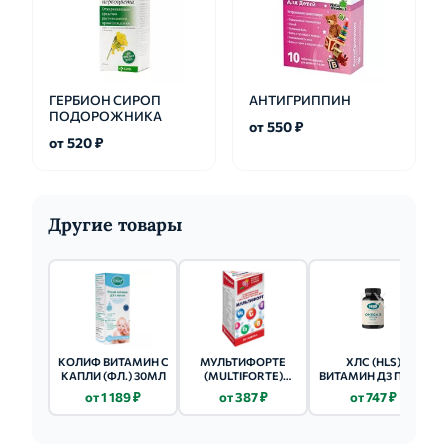
ГЕРБИОН СИРОП
АНТИГРИППИН
ПОДОРОЖНИКА
от 550 ₽
от 520 ₽
Другие товары
КОЛИФ ВИТАМИН С
МУЛЬТИФОРТЕ
ХЛС (HLS)
КАПЛИ (ФЛ.) 30МЛ
(MULTIFORTE)
ВИТАМИН Д3 ПАСТ.
ВИТАМИН Д3
ЖЕВ. 2.5Г 60 ШТ.
от 1 189 ₽
от 387 ₽
от 747 ₽
ПРЕМИУМ 2000МЕ
ТАБ 50 ШТ.