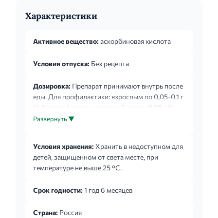
Характеристики
Активное вещество:
аскорбиновая кислота
Условия отпуска:
Без рецепта
Дозировка:
Препарат принимают внутрь после
еды. Для профилактики: взрослым по 0,05-0,1 г
(1-2 драже) в сутки, детям с 5 лет по 0,05 г (1
драже) в сутки. Для лечения: взрослым по 0,05-
Развернуть ▼
0,1 г (1-2 драже) 3-5 раз в сутки, детям с 5 лет по
0,05-0,1 г (1-2 драже) 2-3 раза в сутки. В период
Условия хранения:
Хранить в недоступном для
беременности и грудного вскармливания по 0,3
детей, защищенном от света месте, при
г (6 драже) в сутки в течение 10-15 суток, далее
температуре не выше 25 °С.
по 0,1 г (2 драже) в сутки. Применяйте препарат
только согласно тем показаниям, тому способу
Срок годности:
1 год 6 месяцев
применения и в тех дозах, которые ук...
Страна:
Россия