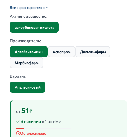
Все характеристики
Активное вещество:
аскорбиновая кислота
Производитель:
Алтайвитамины
Аскопром
Дальхимфарм
Марбиофарм
Вариант:
Апельсиновый
51
₽
от
✓ В наличии
в 1 аптеке
Осталось мало