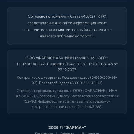
Согласно положениям Статьи 437(2) ГК РФ
представленная на сайте информация носит
исключительно ознакомительный характер и не
является публичной офертой.
ООО «ФАРМСНАБ» · ИНН 1655497321 · ОГРН
1231600042222 · Лицензия Л042-01181-16/01008048 от
26.12.2023
Контролирующие органы:
Росздравнадзор
(8-800-550-99-
03),
Роспотребнадзор
(8-800-555-49-43)
Оператор персональных данных: ООО «ФАРМСНАБ», ИНН
1655497321. Обработка ПДн осуществляется в соответствии с
152-ФЗ. Информация на сайте не является рекламой
лекарственных препаратов (ст. 24 ФЗ-38).
2026 © "ФАРМА+"
Политика
|
Оферта
|
Лицензии