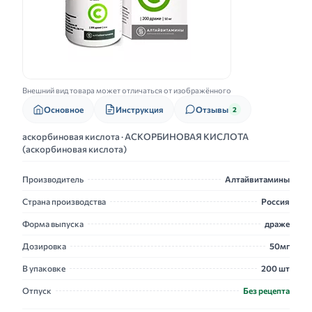
Внешний вид товара может отличаться от изображённого
Основное
Инструкция
Отзывы
2
аскорбиновая кислота · АСКОРБИНОВАЯ КИСЛОТА
(аскорбиновая кислота)
Производитель
Алтайвитамины
Страна производства
Россия
Форма выпуска
драже
Дозировка
50мг
В упаковке
200 шт
Отпуск
Без рецепта