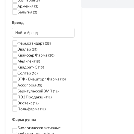
Болгария
(3)
Армения
(3)
Бельгия
(2)
Бренд
Фармстандарт
(33)
Эвалар
(31)
Квайссер Фарма
(20)
Мелиген
(18)
Квадрат-С
(16)
Солгар
(16)
ВТФ - Внешторг Фарма
(15)
Аскопром
(15)
Барнаульский ЗМП
(13)
ПЭЗ Продакшн
(12)
Экотекс
(12)
Польфарма
(12)
Мирролла
(11)
Фармгруппа
Алтайвитамины
(11)
МалКут НП
(10)
Биологически активные
Марбиофарм
(10)
добавки к пище
(110)