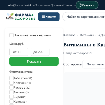
Казань
info@farmaplus24.ru
О компании
Доставка
Контакты
ФАРМА
+
Каталог
ЗДОРОВЬЕ
Показывать не в наличии
Каталог
/
Витамины и БАДы
Витамины в Ка
Цена, руб.
—
Каталог
Найдено товаров:
0
Показать
Сортировка:
Форма выпуска
Таблетки
(32)
Капсулы
(11)
Раствор
(12)
Ампулы
(1)
Сироп
(1)
Капли
(6)