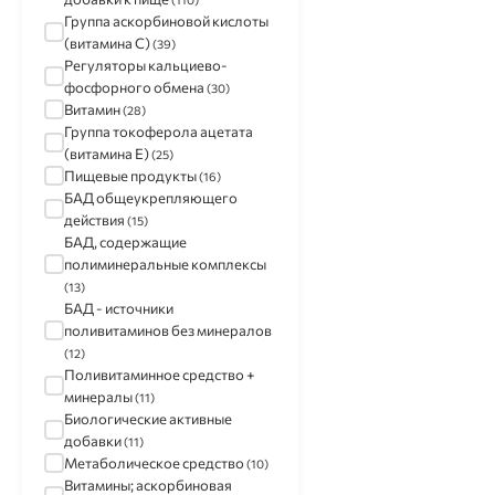
РеалКапс
(8)
Группа аскорбиновой кислоты
Обновление
(7)
(витамина С)
(39)
Глобал Хэлфкеар
(7)
Регуляторы кальциево-
Байер
(7)
фосфорного обмена
(30)
Витамин
(28)
Группа токоферола ацетата
(витамина Е)
(25)
Пищевые продукты
(16)
БАД общеукрепляющего
действия
(15)
БАД, содержащие
полиминеральные комплексы
(13)
БАД - источники
поливитаминов без минералов
(12)
Поливитаминное средство +
минералы
(11)
Биологические активные
добавки
(11)
Метаболическое средство
(10)
Витамины; аскорбиновая