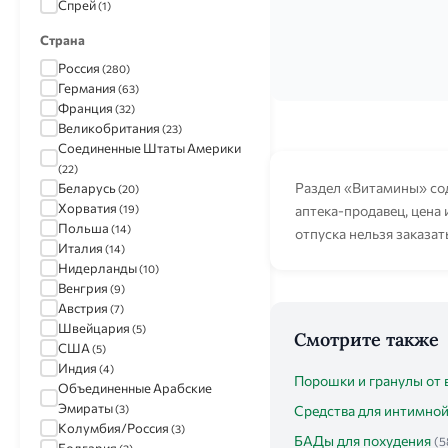
Спрей
(1)
Страна
Россия
(280)
Германия
(63)
Франция
(32)
Великобритания
(23)
Соединенные Штаты Америки
(22)
Раздел «Витамины» со
Беларусь
(20)
Хорватия
(19)
аптека-продавец, цена
Польша
(14)
отпуска нельзя заказат
Италия
(14)
Нидерланды
(10)
Венгрия
(9)
Австрия
(7)
Швейцария
(5)
Смотрите также
США
(5)
Индия
(4)
Порошки и гранулы от
Объединенные Арабские
Эмираты
(3)
Средства для интимной
Колумбия/Россия
(3)
БАДы для похудения
(5