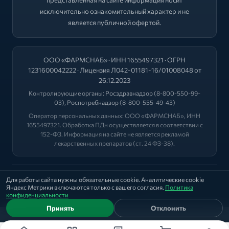
представленная на сайте информация носит
исключительно ознакомительный характер и не
является публичной офертой.
ООО «ФАРМСНАБ» · ИНН 1655497321 · ОГРН
1231600042222 · Лицензия Л042-01181-16/01008048 от
26.12.2023
Контролирующие органы:
Росздравнадзор
(8-800-550-99-
03),
Роспотребнадзор
(8-800-555-49-43)
Оператор персональных данных: ООО «ФАРМСНАБ», ИНН
1655497321. Обработка ПДн осуществляется в соответствии с
152-ФЗ. Информация на сайте не является рекламой
лекарственных препаратов (ст. 24 ФЗ-38).
2026 © "ФАРМА+"
Для работы сайта нужны обязательные cookie. Аналитические cookie
Яндекс Метрики включаются только с вашего согласия.
Политика
Политика
|
Оферта
|
Лицензии
конфиденциальности
Принять
Отклонить