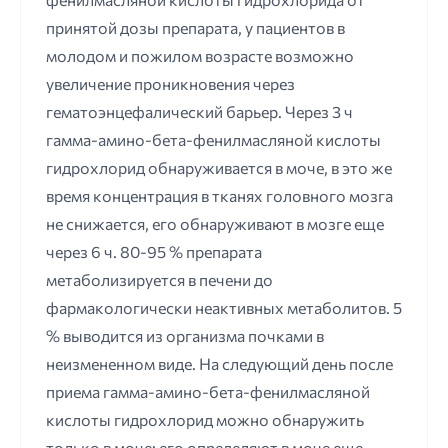
принятой дозы препарата, у пациентов в
молодом и пожилом возрасте возможно
увеличение проникновения через
гематоэнцефалический барьер. Через 3 ч
гамма-амино-бета-фенилмасляной кислоты
гидрохлорид обнаруживается в моче, в это же
время концентрация в тканях головного мозга
не снижается, его обнаруживают в мозге еще
через 6 ч. 80-95 % препарата
метаболизируется в печени до
фармакологически неактивных метаболитов. 5
% выводится из организма почками в
неизмененном виде. На следующий день после
приема гамма-амино-бета-фенилмасляной
кислоты гидрохлорид можно обнаружить
только в моче; его определяют в моче еще