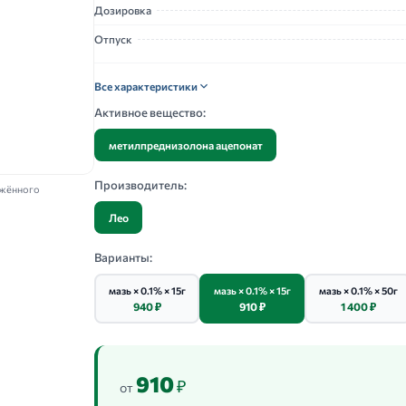
Дозировка
Отпуск
Все характеристики
Активное вещество:
метилпреднизолона ацепонат
Производитель:
ажённого
Лео
Варианты:
мазь × 0.1% × 15г
мазь × 0.1% × 15г
мазь × 0.1% × 50г
940 ₽
910 ₽
1 400 ₽
910
₽
от