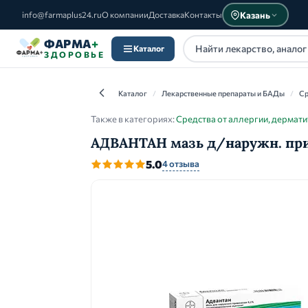
Казань
info@farmaplus24.ru
О компании
Доставка
Контакты
ФАРМА
+
Каталог
ЗДОРОВЬЕ
Каталог
/
Лекарственные препараты и БАДы
/
Ср
Также в категориях:
Средства от аллергии, дермати
АДВАНТАН мазь д/наружн. прим.
Каталог
5.0
4 отзыва