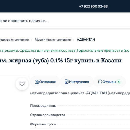
+7 922 900 02-88
едства от аллергии
/
Мази и гели от аллергии
/
АДВАНТАН
та, экземы
,
Средства для лечения псориаза
,
Гормональные препараты (ко
 жирная (туба) 0.1% 15г купить в Казани
Основное
Инструкция
Отзывы
4
метилпреднизолона ацепонат · АДВАНТАН (метилпредн
Производитель
Страна производства
Форма выпуска