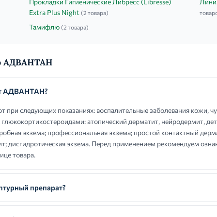
Прокладки Гигиенические Либресс (Libresse)
Лини
Extra Plus Night
(2 товара)
товар
Тамифлю
(2 товара)
 о АДВАНТАН
ют АДВАНТАН?
при следующих показаниях: воспалительные заболевания кожи, чу
 глюкокортикостероидами: атопический дерматит, нейродермит, дет
робная экзема; профессиональная экзема; простой контактный дерм
ит; дисгидротическая экзема. Перед применением рекомендуем озна
ице товара.
турный препарат?