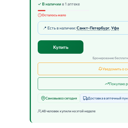
✓ В наличии
в 1 аптеке
Осталось мало
📍 Есть в наличии:
Санкт-Петербург
,
Уфа
Купить
Бронирование бесплатно
Уведомить о с
Покупаю р
Самовывоз сегодня
Доставка в аптечный пун
48 человек купили на этой неделе