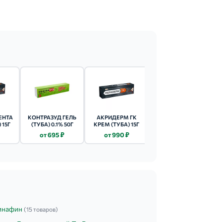
ЕНТА
КОНТРАЗУД ГЕЛЬ
АКРИДЕРМ ГК
АДВАНТАН
 15Г
(ТУБА) 0.1% 50Г
КРЕМ (ТУБА) 15Г
ЭМУЛЬСИЯ
НАРУЖН. (ТУБА)
от 695 ₽
от 990 ₽
от 790 ₽
0.1% 20Г
инафин
(15 товаров)