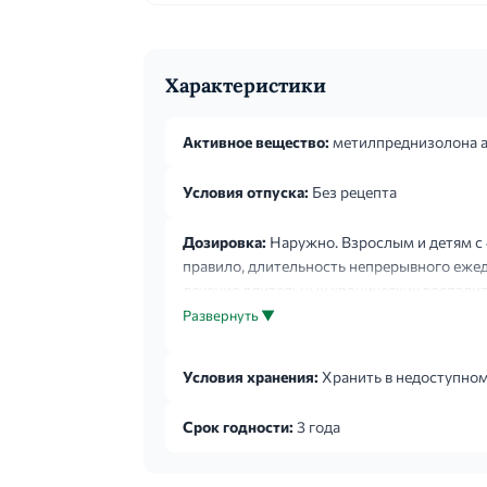
Характеристики
Активное вещество:
метилпреднизолона 
Условия отпуска:
Без рецепта
Дозировка:
Наружно. Взрослым и детям с 4
правило, длительность непрерывного ежед
лечения длительных хронических воспали
эффект жирной мази Адвантан обеспечивае
Развернуть ▼
Условия хранения:
Хранить в недоступном 
Срок годности:
3 года