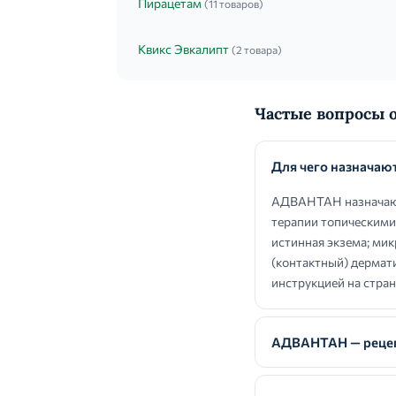
Пирацетам
(11 товаров)
Квикс Эвкалипт
(2 товара)
Частые вопросы
Для чего назнача
АДВАНТАН назначают 
терапии топическими
истинная экзема; мик
(контактный) дермат
инструкцией на стран
АДВАНТАН — рецеп