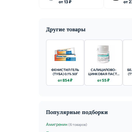
от 13 ₽
от 2
Другие товары
ФЕНИСТИЛ ГЕЛЬ
САЛИЦИЛОВО-
БЕ
(ТУБА) 0.1% 50Г
ЦИНКОВАЯ ПАСТА
(Т
(БАН.) 25Г 1 ШТ.
от 854 ₽
от 55 ₽
Популярные подборки
Амигренин
(6 товаров)