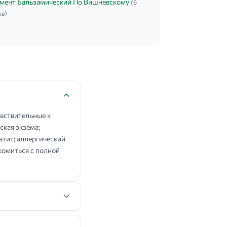
мент Бальзамический По Вишневскому
(6
ов)
вствительные к
ская экзема;
атит; аллергический
комиться с полной