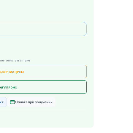
е · оплата в аптеке
нижении цены
егулярно
кт
Оплата при получении