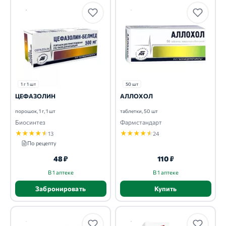
1 г 1 шт
50 шт
ЦЕФАЗОЛИН
АЛЛОХОЛ
порошок, 1 г, 1 шт
таблетки, 50 шт
Биосинтез
Фармстандарт
★
★
★
★
★
★
★
★
★
★
13
24
По рецепту
48 ₽
110 ₽
В 1 аптеке
В 1 аптеке
Забронировать
Купить