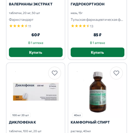
ВАЛЕРИАНЫ ЭКСТРАКТ
ГИДРОКОРТИЗОН
таблетки, 20 мг, 50 шт
мазь, 15г
Фармстандарт
Тульская фармацевтическая фабрика
★
★
★
★
★
★
★
★
★
★
11
13
60 ₽
85 ₽
В 1 аптеке
В 1 аптеке
Купить
Купить
100 мг 20 шт
40мл
ДИКЛОФЕНАК
КАМФОРНЫЙ СПИРТ
таблетки, 100 мг, 20 шт
раствор, 40мл