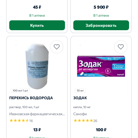
45 ₽
5 900 ₽
В 1 аптеке
В 1 аптеке
Купить
Забронировать
100 мл 1 шт
10 мг
ПЕРЕКИСЬ ВОДОРОДА
ЗОДАК
раствор, 100 мл, 1 шт
капли, 10 мг
Ивановская фармацевтическая фабрика
Санофи
★
★
★
★
★
★
★
★
★
★
16
26
13 ₽
100 ₽
В 1 аптеке
В 1 аптеке