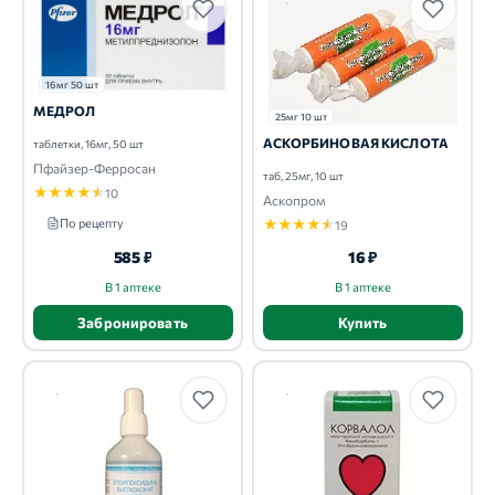
16мг 50 шт
МЕДРОЛ
25мг 10 шт
АСКОРБИНОВАЯ КИСЛОТА
таблетки, 16мг, 50 шт
Пфайзер-Ферросан
таб, 25мг, 10 шт
★
★
★
★
★
10
Аскопром
По рецепту
★
★
★
★
★
19
585 ₽
16 ₽
В 1 аптеке
В 1 аптеке
Забронировать
Купить