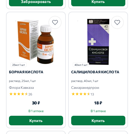
Забронировать
Купить
25мл 1 шт
40мл 1 шт
БОРНАЯ КИСЛОТА
САЛИЦИЛОВАЯ КИСЛОТА
раствор, 25мл, 1 шт
раствор, 40мл, 1 шт
Флора Кавказа
Самарамедпром
★
★
★
★
★
★
★
★
★
★
26
13
30 ₽
18 ₽
В 1 аптеке
В 1 аптеке
Купить
Купить