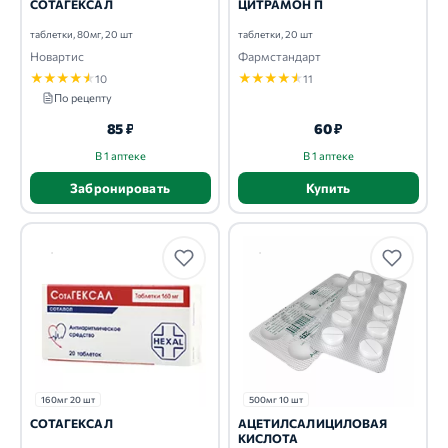
СОТАГЕКСАЛ
ЦИТРАМОН П
таблетки, 80мг, 20 шт
таблетки, 20 шт
Новартис
Фармстандарт
★
★
★
★
★
★
★
★
★
★
10
11
По рецепту
85 ₽
60 ₽
В 1 аптеке
В 1 аптеке
Забронировать
Купить
160мг 20 шт
500мг 10 шт
СОТАГЕКСАЛ
АЦЕТИЛСАЛИЦИЛОВАЯ
КИСЛОТА