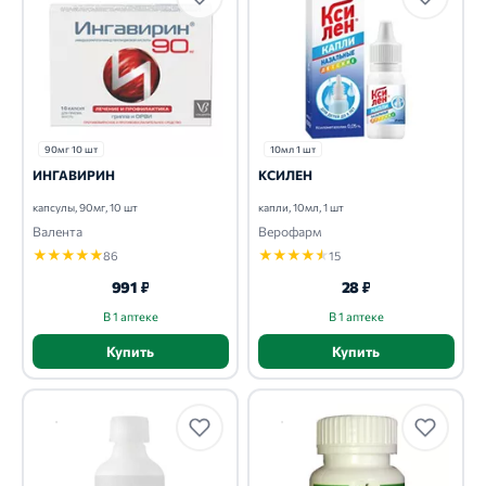
90мг 10 шт
10мл 1 шт
ИНГАВИРИН
КСИЛЕН
капсулы, 90мг, 10 шт
капли, 10мл, 1 шт
Валента
Верофарм
★
★
★
★
★
★
★
★
★
★
86
15
991 ₽
28 ₽
В 1 аптеке
В 1 аптеке
Купить
Купить