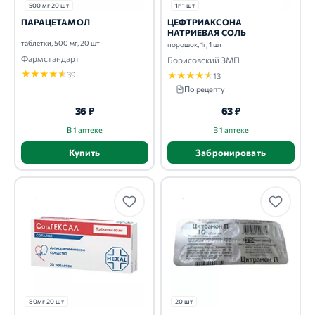
500 мг 20 шт
1г 1 шт
ПАРАЦЕТАМОЛ
ЦЕФТРИАКСОНА
НАТРИЕВАЯ СОЛЬ
таблетки, 500 мг, 20 шт
порошок, 1г, 1 шт
Фармстандарт
Борисовский ЗМП
★
★
★
★
★
39
★
★
★
★
★
13
По рецепту
36 ₽
63 ₽
В 1 аптеке
В 1 аптеке
Купить
Забронировать
80мг 20 шт
20 шт