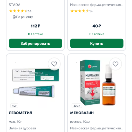
STADA
Ивановская фармацевтическая фабрика
★
★
★
★
★
★
★
★
★
★
14
14
По рецепту
112 ₽
40 ₽
В 1 аптеке
В 1 аптеке
Забронировать
Купить
40г
40мл
ЛЕВОМЕТИЛ
МЕНОВАЗИН
мазь, 40г
раствор, 40мл
Зеленая дубрава
Ивановская фармацевтическая фабрика