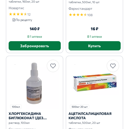
таблетки, 160мг, 20 шт
таблетки, 500мг, 10 шт
Новартис
Фармстандарт
★
★
★
★
★
12
★
★
★
★
★
108
По рецепту
140 ₽
16 ₽
В 1 аптеке
В 1 аптеке
Забронировать
Купить
100мл
500мг 20 шт
ХЛОРГЕКСИДИНА
АЦЕТИЛСАЛИЦИЛОВАЯ
БИГЛЮКОНАТ (ДЕЗ.
КИСЛОТА
СРЕДСТВО)
раствор, 100мл
таблетки, 500мг, 20 шт