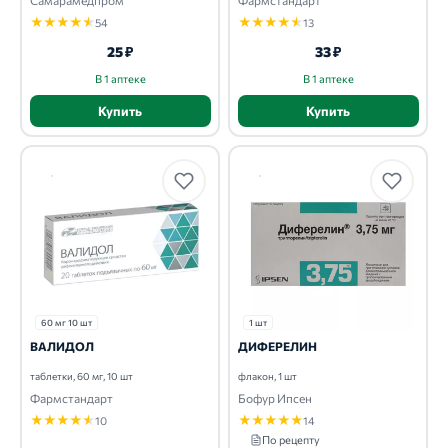
Самарамедпром
Фармстандарт
★
★
★
★
★
★
★
★
★
★
54
13
25 ₽
33 ₽
В 1 аптеке
В 1 аптеке
Купить
Купить
60 мг 10 шт
1 шт
ВАЛИДОЛ
ДИФЕРЕЛИН
таблетки, 60 мг, 10 шт
флакон, 1 шт
Фармстандарт
Бофур Ипсен
★
★
★
★
★
★
★
★
★
★
10
14
По рецепту