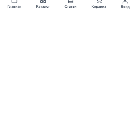
185 ₽
130 ₽
Главная
Каталог
Статьи
Корзина
Вход
В 1 аптеке
В 1 аптеке
Купить
Забронировать
300мг 30 шт
250 мг 50 шт
ТЕНОФ 300
УГОЛЬ АКТИВИРОВАННЫЙ
таб п/об, 300мг, 30 шт
таблетки, 250 мг, 50 шт
Макиз-Фарма
Фармстандарт
★
★
★
★
★
★
★
★
★
★
15
20
По рецепту
450 ₽
65 ₽