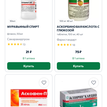
50мл
100 мг 40 шт
МУРАВЬИНЫЙ СПИРТ
АСКОРБИНОВАЯ КИСЛОТА С
ГЛЮКОЗОЙ
флакон, 50мл
таблетки, 100 мг, 40 шт
Самарамедпром
Фармстандарт
★
★
★
★
★
13
★
★
★
★
★
18
21 ₽
75 ₽
В 1 аптеке
В 1 аптеке
Купить
Купить