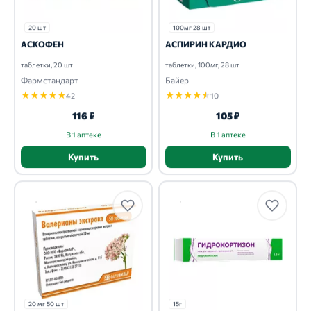
20 шт
100мг 28 шт
АСКОФЕН
АСПИРИН КАРДИО
таблетки, 20 шт
таблетки, 100мг, 28 шт
Фармстандарт
Байер
★
★
★
★
★
★
★
★
★
★
42
10
116 ₽
105 ₽
В 1 аптеке
В 1 аптеке
Купить
Купить
20 мг 50 шт
15г