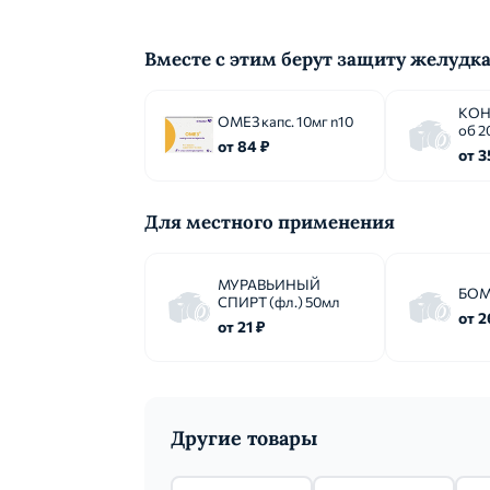
Вместе с этим берут защиту желудк
КОН
ОМЕЗ капс. 10мг n10
об 2
от 84 ₽
от 3
Для местного применения
МУРАВЬИНЫЙ
БОМ
СПИРТ (фл.) 50мл
от 2
от 21 ₽
Другие товары