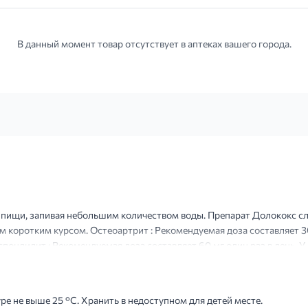
В данный момент товар отсутствует в аптеках вашего города.
 пищи, запивая небольшим количеством воды. Препарат Долококс с
оротким курсом. Остеоартрит : Рекомендуемая доза составляет 30 
ондилит : Рекомендуемая доза составляет 60 мг один раз в день. 
 дозы 90 мг один раз в день может повысить эффективность. После 
е не выше 25 °С. Хранить в недоступном для детей месте.