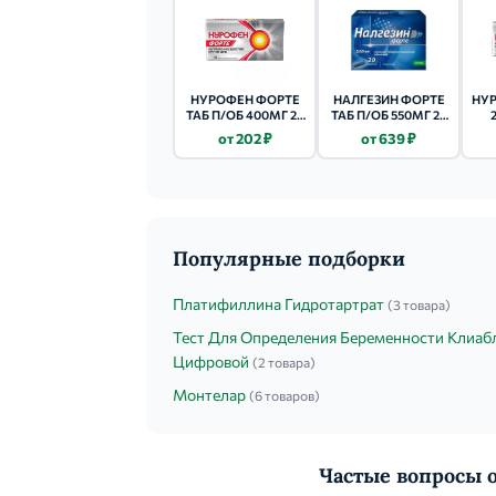
НУРОФЕН ФОРТЕ
НАЛГЕЗИН ФОРТЕ
НУР
ТАБ П/ОБ 400МГ 24
ТАБ П/ОБ 550МГ 20
ШТ.
ШТ.
от 202 ₽
от 639 ₽
Популярные подборки
Платифиллина Гидротартрат
(3 товара)
Тест Для Определения Беременности Клиаб
Цифровой
(2 товара)
Монтелар
(6 товаров)
Частые вопросы