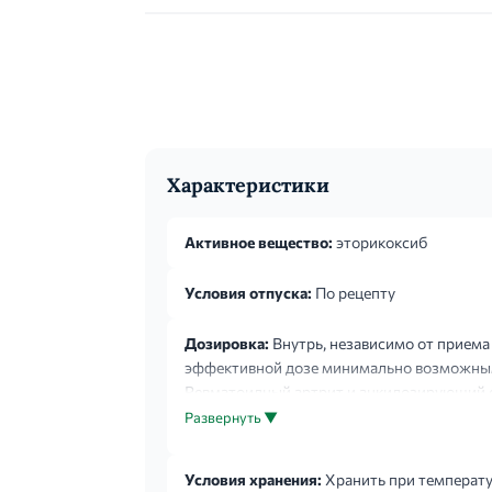
Характеристики
Активное вещество:
эторикоксиб
Условия отпуска:
По рецепту
Дозировка:
Внутрь, независимо от приема
эффективной дозе минимально возможным к
Ревматоидный артрит и анкилозирующий сп
облегчением симптомов прием увеличенной
Развернуть ▼
Условия хранения:
Хранить при температур