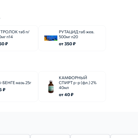
а
ТРОЛОК таб п/
РУТАЦИД таб жев.
0мг n14
500мг n20
50 ₽
от 350 ₽
КАМФОРНЫЙ
-БЕНГЕ мазь 25г
СПИРТ р-р (фл.) 2%
40мл
6 ₽
от 40 ₽