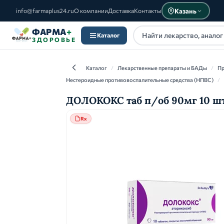
Казань
info@farmaplus24.ru
О компании
Доставка
Контакты
ФАРМА
+
Каталог
ЗДОРОВЬЕ
Каталог
/
Лекарственные препараты и БАДы
/
Пр
Нестероидные противовоспалительные средства (НПВС)
/
ДОЛОКОКС таб п/об 90мг 10 шт
Каталог
Rx