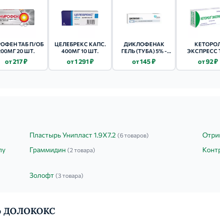
ОФЕН ТАБ П/ОБ
ЦЕЛЕБРЕКС КАПС.
ДИКЛОФЕНАК
КЕТОРО
200МГ 20 ШТ.
400МГ 10 ШТ.
ГЕЛЬ (ТУБА) 5% -
ЭКСПРЕСС 
30Г
ДИСПЕРГ. 10
от 217 ₽
от 1 291 ₽
от 145 ₽
от 92 ₽
ШТ.
Пластырь Унипласт 1.9Х7.2
Отри
(6 товаров)
лу
Граммидин
Конт
(2 товара)
Золофт
(3 товара)
 о ДОЛОКОКС