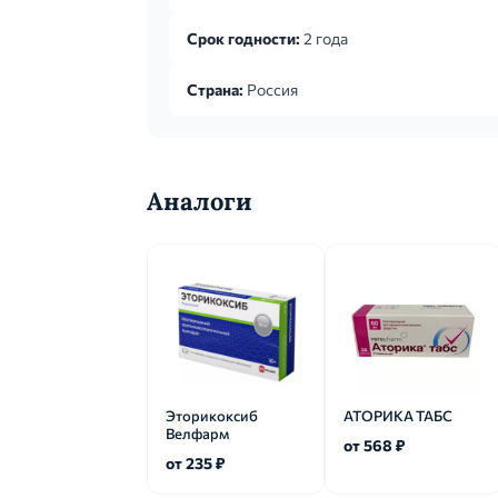
Срок годности:
2 года
Страна:
Россия
Аналоги
Эторикоксиб
АТОРИКА ТАБС
Велфарм
от 568 ₽
от 235 ₽