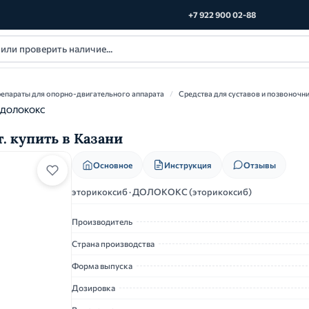
+7 922 900 02-88
епараты для опорно-двигательного аппарата
/
Средства для суставов и позвоночн
ДОЛОКОКС
. купить в Казани
Основное
Инструкция
Отзывы
эторикоксиб · ДОЛОКОКС (эторикоксиб)
Производитель
Страна производства
Форма выпуска
Дозировка