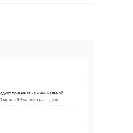
ледует применять в минимальной
мг или 60 мг один раз в день.
У некоторых пациентов с недостаточным
с...