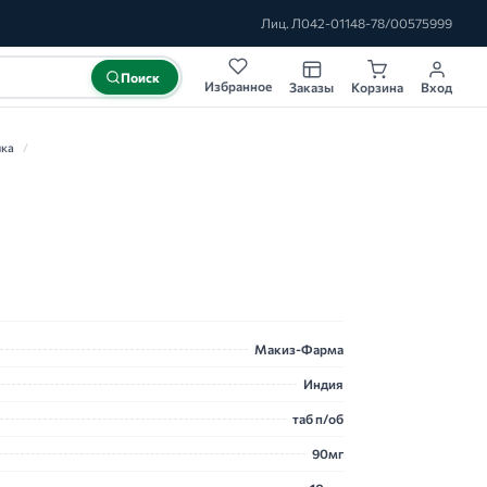
Лиц. Л042-01148-78/00575999
Поиск
Избранное
Заказы
Корзина
Вход
ика
/
Макиз-Фарма
Индия
таб п/об
90мг