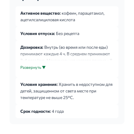
Активное вещество:
кофеин, парацетамол,
ацетилсалициловая кислота
Условия отпуска:
Без рецепта
Дозировка:
Внутрь (во время или после еды)
принимают каждые 4 ч. В среднем принимают
3-4 раза/сут. Максимальная частота приема - 8
раз/сут. Курс лечения - не более 7-10 дней. При
Развернуть ▼
нарушении функции почек или печени перерыв
между приемами - не менее 6 часов. Препарат
Условия хранения:
Хранить в недоступном для
не следует принимать более чем 5 дней при
детей, защищенном от света месте при
назначении в качестве обезболивающего
температуре не выше 25°C.
средства и более 3 дней в качестве
жаропонижающего. Другие дозы и схемы
Срок годности:
4 года
применения устанавливает врач.