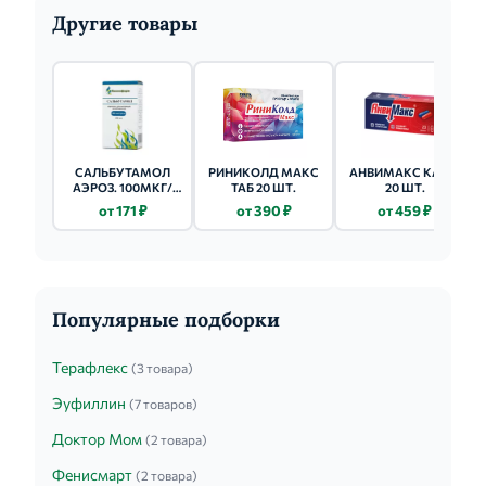
Другие товары
САЛЬБУТАМОЛ
РИНИКОЛД МАКС
АНВИМАКС КАПС.
АЭРОЗ. 100МКГ/
ТАБ 20 ШТ.
20 ШТ.
ДОЗА - 12МЛ
от 171 ₽
от 390 ₽
от 459 ₽
200ДОЗ
Популярные подборки
Терафлекс
(3 товара)
Эуфиллин
(7 товаров)
Доктор Мом
(2 товара)
Фенисмарт
(2 товара)