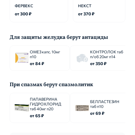
ФЕРВЕКС
НЕКСТ
от 300 ₽
от 370 ₽
Для защиты желудка берут антациды
ОМЕЗ капс. 10мг
КОНТРОЛОК таб
n10
п/об 20мг n14
от 84 ₽
от 350 ₽
При спазмах берут спазмолитик
ПАПАВЕРИНА
БЕЛЛАСТЕЗИН
ГИДРОХЛОРИД
таб n10
таб 40мг n20
от 69 ₽
от 65 ₽