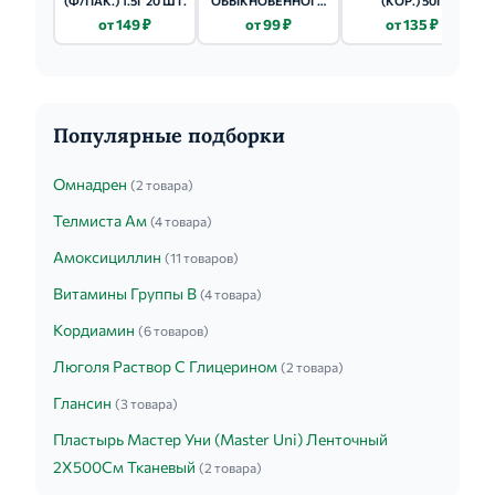
(Ф/ПАК.) 1.5Г 20 ШТ.
ОБЫКНОВЕННОГО
(КОР.) 50Г
ПЛОДЫ ПЛОДЫ 50Г
от 149 ₽
от 99 ₽
от 135 ₽
Популярные подборки
Омнадрен
(2 товара)
Телмиста Ам
(4 товара)
Амоксициллин
(11 товаров)
Витамины Группы B
(4 товара)
Кордиамин
(6 товаров)
Люголя Раствор С Глицерином
(2 товара)
Глансин
(3 товара)
Пластырь Мастер Уни (Master Uni) Ленточный
2Х500См Тканевый
(2 товара)