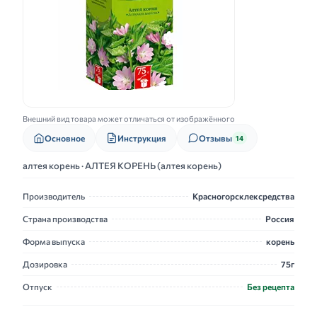
Внешний вид товара может отличаться от изображённого
Основное
Инструкция
Отзывы
14
алтея корень · АЛТЕЯ КОРЕНЬ (алтея корень)
Производитель
Красногорсклексредства
Страна производства
Россия
Форма выпуска
корень
Дозировка
75г
Отпуск
Без рецепта