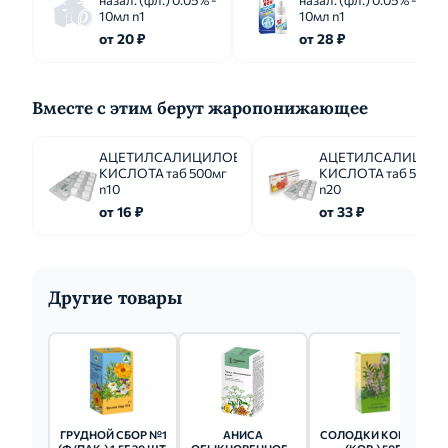
назал. (фл.) 0.05% -
назал. (фл.) 0.05% -
10мл n1
10мл n1
от 20 ₽
от 28 ₽
Вместе с этим берут жаропонижающее
АЦЕТИЛСАЛИЦИЛОВАЯ
АЦЕТИЛСАЛИЦИЛ
КИСЛОТА таб 500мг
КИСЛОТА таб 500мг
n10
n20
от 16 ₽
от 33 ₽
Другие товары
ГРУДНОЙ СБОР №1
АНИСА
СОЛОДКИ КОРЕНЬ