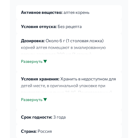
Активное вещество:
алтея корень
Условия отпуска:
Без рецепта
Дозировка:
Около 6 г (1 столовая ложка)
корней алтея помещают в эмалированную
посуду, заливают 200 мл (1 стакан)
охлажденной кипяченой воды, закрывают
Развернуть ▼
крышкой и нагревают на кипящей водяной бане
15 минут, охлаждают при комнатной
Условия хранения:
Хранить в недоступном для
температуре 45 минут, процеживают,
детей месте, в оригинальной упаковке при
оставшееся сырье отжимают. Объем
температуре не выше 25 °С. Приготовленный
полученного настоя доводят кипяченой водой
настой - в прохладном месте не более 1 суток.
Развернуть ▼
до 200 мл. Настой принимают внутрь 3-4 раза в
день после еды: взрослые и дети старше 14 лет
- по 1/2-1/3 стакана, дети от 6 до 14 лет - по 1-2
Срок годности:
3 года
столовые ложки, дети от 3...
Страна:
Россия