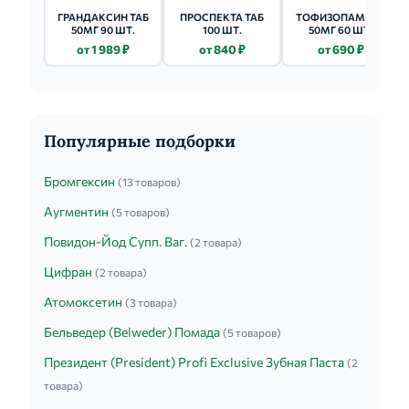
ГРАНДАКСИН ТАБ
ПРОСПЕКТА ТАБ
ТОФИЗОПАМ ТАБ
50МГ 90 ШТ.
100 ШТ.
50МГ 60 ШТ.
от 1 989 ₽
от 840 ₽
от 690 ₽
Популярные подборки
Бромгексин
(13 товаров)
Аугментин
(5 товаров)
Повидон-Йод Супп. Ваг.
(2 товара)
Цифран
(2 товара)
Атомоксетин
(3 товара)
Бельведер (Belweder) Помада
(5 товаров)
Президент (President) Profi Exclusive Зубная Паста
(2
товара)