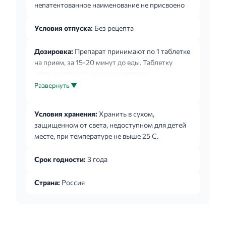
непатентованное наименование не присвоено
Условия отпуска:
Без рецепта
Дозировка:
Препарат принимают по 1 таблетке
на прием, за 15-20 минут до еды. Таблетку
следует держать во рту до полного
растворения. В состоянии похмелья первые 2
Развернуть ▼
часа препарат принимают по 1 таблетке каждые
30 минут; последующие 8-10 часов - по 1
Условия хранения:
Хранить в сухом,
таблетке в час. В случае наступления сна прием
защищенном от света, недоступном для детей
возобновляют после пробуждения. В
месте, при температуре не выше 25 С.
дальнейшем при улучшении состояния
препарат принимают по 1 таблетке каждые 2 -3
Срок годности:
3 года
часа (4 -6 таблеток в сутки) в течение 2-3 дней.
При утяжелении симптомов алкогольной
Страна:
Россия
абстиненции н...