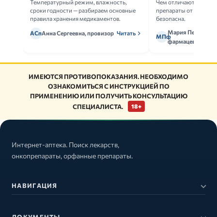
Температурный режим, влажность,
Чем отличаются ориг
сроки годности — разбираем основные
препараты от дженери
правила хранения медикаментов.
безопасна.
Мария Петрова,
АСп
Анна Сергеевна, провизор
Читать
МПф
фармацевт
ИМЕЮТСЯ ПРОТИВОПОКАЗАНИЯ. НЕОБХОДИМО
ОЗНАКОМИТЬСЯ С ИНСТРУКЦИЕЙ ПО
ПРИМЕНЕНИЮ ИЛИ ПОЛУЧИТЬ КОНСУЛЬТАЦИЮ
СПЕЦИАЛИСТА.
18+
Интернет-аптека. Поиск лекарств,
онкопрепараты, орфанные препараты.
НАВИГАЦИЯ
ДОКУМЕНТЫ