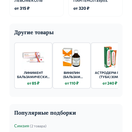
ЛЕВОМЕКОЛЬ
ПАНТЕНОЛ аэроз.
от 315 ₽
от 320 ₽
Другие товары
ЛИНИМЕНТ
ВИНИЛИН
АСТРОДЕРМ ГЕЛЬ
БАЛЬЗАМИЧЕСКИЙ
(БАЛЬЗАМ
(ТУБА) 30МЛ
ПО ВИШНЕВСКОМУ
ШОСТАКОВСКОГО)
от 85 ₽
от 110 ₽
от 240 ₽
25Г
(ФЛ.) 50Г
Популярные подборки
Симзия
(2 товара)