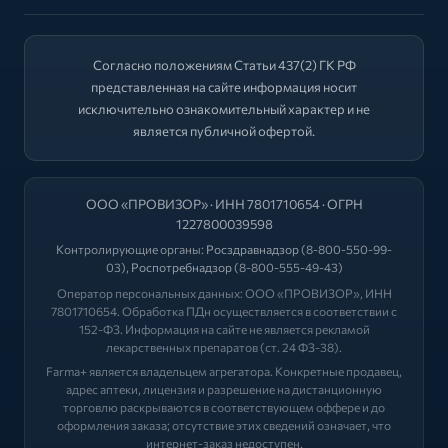
Согласно положениям Статьи 437(2) ГК РФ
представленная на сайте информация носит
исключительно ознакомительный характер и не
является публичной офертой.
ООО «ПРОВИЗОР» · ИНН 7801710654 · ОГРН
1227800039598
Контролирующие органы:
Росздравнадзор
(8-800-550-99-
03),
Роспотребнадзор
(8-800-555-49-43)
Оператор персональных данных: ООО «ПРОВИЗОР», ИНН
7801710654. Обработка ПДн осуществляется в соответствии с
152-ФЗ. Информация на сайте не является рекламой
лекарственных препаратов (ст. 24 ФЗ-38).
Farma+ является владельцем агрегатора. Конкретные продавец,
адрес аптеки, лицензия и разрешение на дистанционную
торговлю раскрываются в соответствующем оффере и до
оформления заказа; отсутствие этих сведений означает, что
интернет-заказ недоступен.