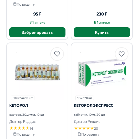
По рецепту
95 ₽
230 ₽
В 1 аптеке
В 1 аптеке
Забронировать
Купить
30мг/мл 10 шт
10мг 20 шт
КЕТОРОЛ
КЕТОРОЛ ЭКСПРЕСС
раствор, 30мг/мл, 10 шт
таблетки, 10мг, 20 шт
Доктор Реддис
Доктор Реддис
★
★
★
★
★
★
★
★
★
★
14
20
По рецепту
По рецепту