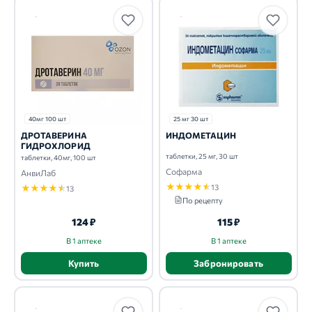
40мг 100 шт
25 мг 30 шт
ДРОТАВЕРИНА
ИНДОМЕТАЦИН
ГИДРОХЛОРИД
таблетки, 25 мг, 30 шт
таблетки, 40мг, 100 шт
Софарма
АнвиЛаб
★
★
★
★
★
★
★
★
★
★
13
13
По рецепту
124 ₽
115 ₽
В 1 аптеке
В 1 аптеке
Купить
Забронировать