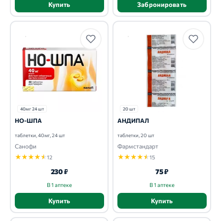
Купить
Забронировать
40мг 24 шт
20 шт
НО-ШПА
АНДИПАЛ
таблетки, 40мг, 24 шт
таблетки, 20 шт
Санофи
Фармстандарт
★
★
★
★
★
★
★
★
★
★
12
15
230 ₽
75 ₽
В 1 аптеке
В 1 аптеке
Купить
Купить