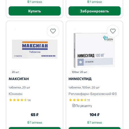
В 1 аптеке
В 1 аптеке
Купить
Забронировать
20 шт
100мг 20 шт
МАКСИГАН
НИМЕСУЛИД
таблетки, 20 шт
таблетки, 100мг, 20 шт
Юникем
Реплекфарм-Березовский ФЗ
★
★
★
★
★
★
★
★
★
★
14
11
По рецепту
65 ₽
104 ₽
В 1 аптеке
В 1 аптеке