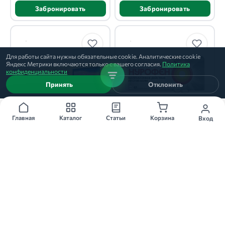
Забронировать
Забронировать
Для работы сайта нужны обязательные cookie. Аналитические cookie
Яндекс Метрики включаются только с вашего согласия.
Политика
конфиденциальности
Принять
Отклонить
30г
200мг 10 шт
Главная
Каталог
Статьи
Корзина
Вход
НИМУЛИД
НУРОФЕН
гель, 30г
таблетки, 200мг, 10 шт
Панацея Биотек
Рекитт Бенкизер
★
★
★
★
★
★
★
★
★
★
11
26
366 ₽
120 ₽
В 1 аптеке
В 1 аптеке
Купить
Купить