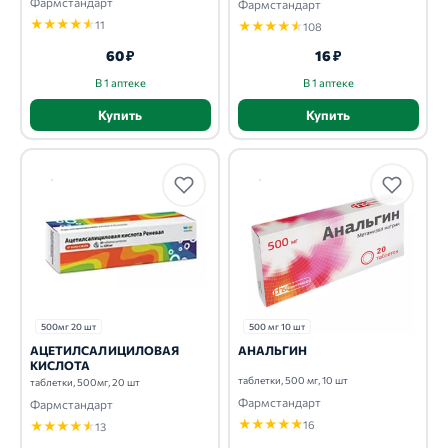
Фармстандарт
Фармстандарт
★
★
★
★
★
11
★
★
★
★
★
108
60 ₽
16 ₽
В 1 аптеке
В 1 аптеке
Купить
Купить
500мг 20 шт
500 мг 10 шт
АЦЕТИЛСАЛИЦИЛОВАЯ
АНАЛЬГИН
КИСЛОТА
таблетки, 500 мг, 10 шт
таблетки, 500мг, 20 шт
Фармстандарт
Фармстандарт
★
★
★
★
★
★
★
★
★
★
16
13