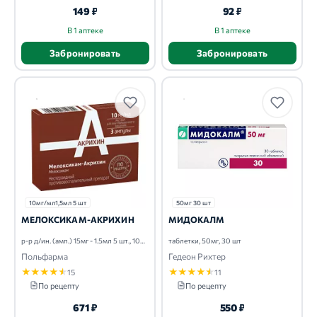
149 ₽
92 ₽
В 1 аптеке
В 1 аптеке
Забронировать
Забронировать
10мг/мл1,5мл 5 шт
50мг 30 шт
МЕЛОКСИКАМ-АКРИХИН
МИДОКАЛМ
р-р д/ин. (амп.) 15мг - 1.5мл 5 шт., 10мг/мл1,5мл, 5 шт
таблетки, 50мг, 30 шт
Польфарма
Гедеон Рихтер
★
★
★
★
★
★
★
★
★
★
15
11
По рецепту
По рецепту
671 ₽
550 ₽