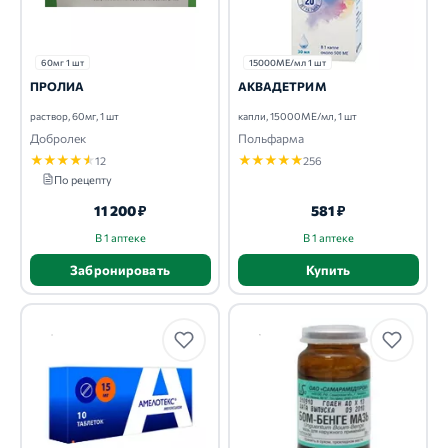
60мг 1 шт
15000МЕ/мл 1 шт
ПРОЛИА
АКВАДЕТРИМ
раствор, 60мг, 1 шт
капли, 15000МЕ/мл, 1 шт
Добролек
Польфарма
★
★
★
★
★
★
★
★
★
★
12
256
По рецепту
11 200 ₽
581 ₽
В 1 аптеке
В 1 аптеке
Забронировать
Купить