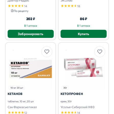
Доктор Реддис
ЭКОлаб
★
★
★
★
★
★
★
★
★
★
14
18
По рецепту
202 ₽
86 ₽
В 1 аптеке
В 1 аптеке
Забронировать
Купить
10 мг 20 шт
30г
КЕТАНОВ
КЕТОПРОФЕН
таблетки, 10 мг, 20 шт
крем, 30г
Сан Фармасьютикал
Усолье-Сибирский ХФЗ
★
★
★
★
★
★
★
★
★
★
12
14