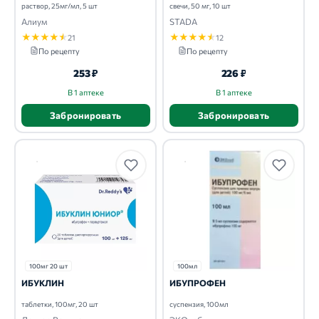
раствор, 25мг/мл, 5 шт
свечи, 50 мг, 10 шт
Алиум
STADA
★
★
★
★
★
★
★
★
★
★
21
12
По рецепту
По рецепту
253 ₽
226 ₽
В 1 аптеке
В 1 аптеке
Забронировать
Забронировать
100мг 20 шт
100мл
ИБУКЛИН
ИБУПРОФЕН
таблетки, 100мг, 20 шт
суспензия, 100мл