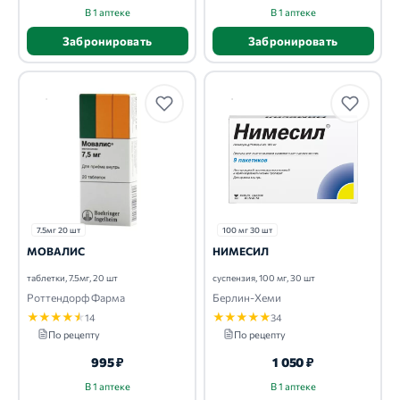
В 1 аптеке
В 1 аптеке
Забронировать
Забронировать
7.5мг 20 шт
100 мг 30 шт
МОВАЛИС
НИМЕСИЛ
таблетки, 7.5мг, 20 шт
суспензия, 100 мг, 30 шт
Роттендорф Фарма
Берлин-Хеми
★
★
★
★
★
★
★
★
★
★
14
34
По рецепту
По рецепту
995 ₽
1 050 ₽
В 1 аптеке
В 1 аптеке