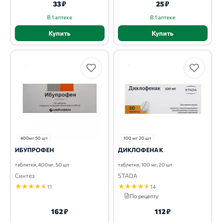
33 ₽
25 ₽
В 1 аптеке
В 1 аптеке
Купить
Купить
400мг 50 шт
100 мг 20 шт
ИБУПРОФЕН
ДИКЛОФЕНАК
таблетки, 400мг, 50 шт
таблетки, 100 мг, 20 шт
Синтез
STADA
★
★
★
★
★
★
★
★
★
★
11
14
По рецепту
162 ₽
112 ₽