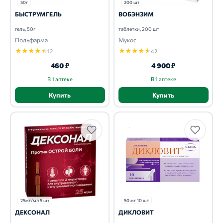
50г
200 шт
БЫСТРУМГЕЛЬ
ВОБЭНЗИМ
гель, 50г
таблетки, 200 шт
Польфарма
Мукос
★
★
★
★
★
★
★
★
★
★
12
42
460 ₽
4 900 ₽
В 1 аптеке
В 1 аптеке
Купить
Купить
25мг/мл 5 шт
50 мг 10 шт
ДЕКСОНАЛ
ДИКЛОВИТ