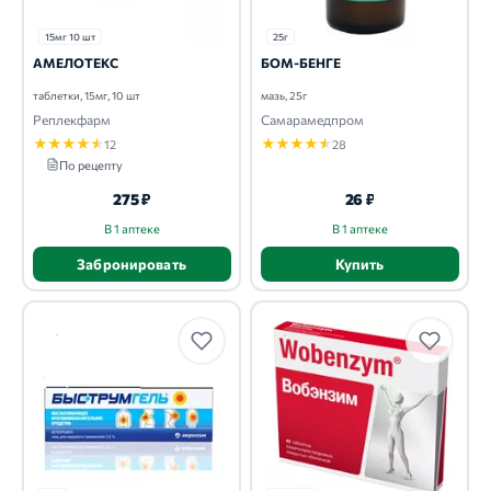
15мг 10 шт
25г
АМЕЛОТЕКС
БОМ-БЕНГЕ
таблетки, 15мг, 10 шт
мазь, 25г
Реплекфарм
Самарамедпром
★
★
★
★
★
★
★
★
★
★
12
28
По рецепту
275 ₽
26 ₽
В 1 аптеке
В 1 аптеке
Забронировать
Купить