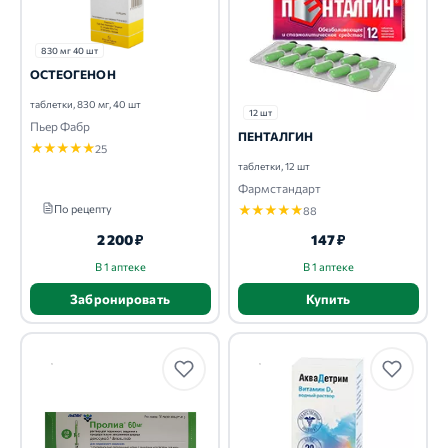
830 мг 40 шт
ОСТЕОГЕНОН
таблетки, 830 мг, 40 шт
12 шт
Пьер Фабр
ПЕНТАЛГИН
★
★
★
★
★
25
таблетки, 12 шт
Фармстандарт
По рецепту
★
★
★
★
★
88
2 200 ₽
147 ₽
В 1 аптеке
В 1 аптеке
Забронировать
Купить