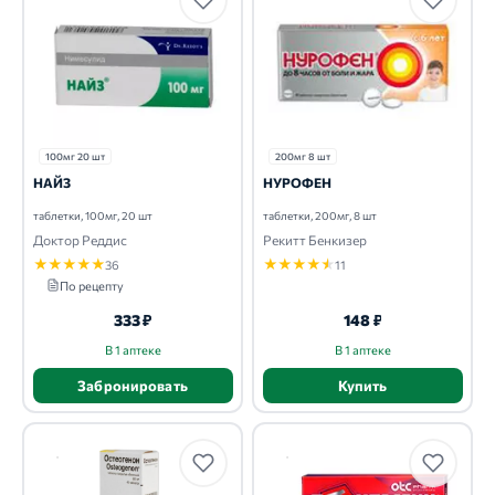
100мг 20 шт
200мг 8 шт
НАЙЗ
НУРОФЕН
таблетки, 100мг, 20 шт
таблетки, 200мг, 8 шт
Доктор Реддис
Рекитт Бенкизер
★
★
★
★
★
★
★
★
★
★
36
11
По рецепту
333 ₽
148 ₽
В 1 аптеке
В 1 аптеке
Забронировать
Купить