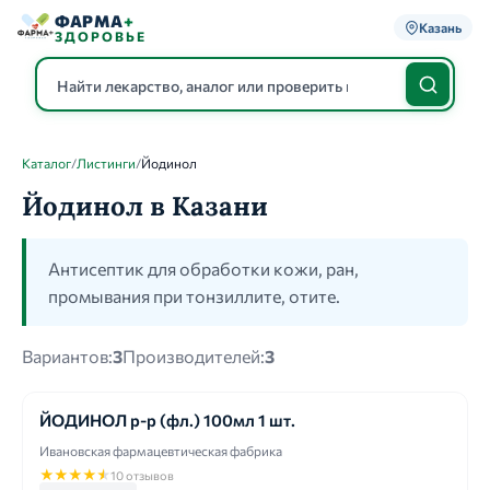
ФАРМА
+
Казань
ЗДОРОВЬЕ
Каталог
/
Листинги
/
Йодинол
Каталог
Йодинол в Казани
Антисептик для обработки кожи, ран,
промывания при тонзиллите, отите.
Вариантов:
3
Производителей:
3
ЙОДИНОЛ р-р (фл.) 100мл 1 шт.
Ивановская фармацевтическая фабрика
★
★
★
★
★
10 отзывов