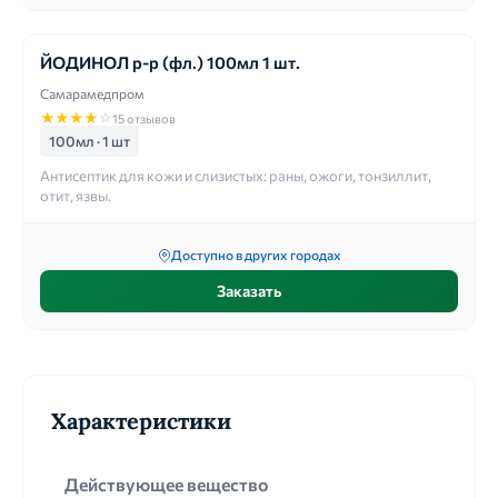
ЙОДИНОЛ р-р (фл.) 100мл 1 шт.
Самарамедпром
★
★
★
★
☆
15 отзывов
100мл · 1 шт
Антисептик для кожи и слизистых: раны, ожоги, тонзиллит,
отит, язвы.
Доступно в других городах
Заказать
Характеристики
Действующее вещество