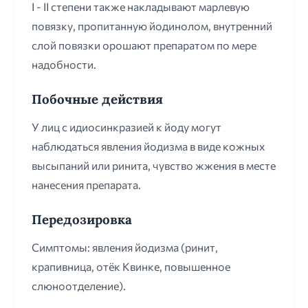
I - II степени также накладывают марлевую
повязку, пропитанную йодинолом, внутренний
слой повязки орошают препаратом по мере
надобности.
Побочные действия
У лиц с идиосинкразией к йоду могут
наблюдаться явления йодизма в виде кожных
высыпаний или ринита, чувство жжения в месте
нанесения препарата.
Передозировка
Симптомы: явления йодизма (ринит,
крапивница, отёк Квинке, повышенное
слюноотделение).