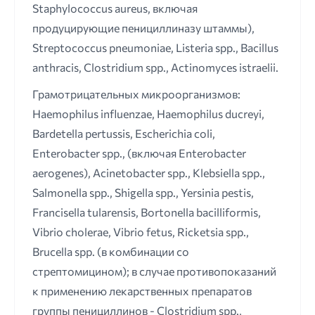
Staphylococcus aureus, включая
продуцирующие пенициллиназу штаммы),
Streptococcus pneumoniae, Listeria sрр., Bacillus
аnthracis, Clostridium spp., Actinomyces istraelii.
Грамотрицательных микроорганизмов:
Haemophilus influenzae, Haemophilus ducreyi,
Bardetella pertussis, Escherichia coli,
Enterobacter spp., (включая Enterobacter
aerogenes), Acinetobacter spp., Klebsiella spp.,
Salmonella spp., Shigella spp., Yersinia pestis,
Francisella tularensis, Bortonella bacilliformis,
Vibrio cholerae, Vibrio fetus, Ricketsia spp.,
Brucella spp. (в комбинации со
стрептомицином); в случае противопоказаний
к применению лекарственных препаратов
группы пенициллинов - Clostridium spp.,