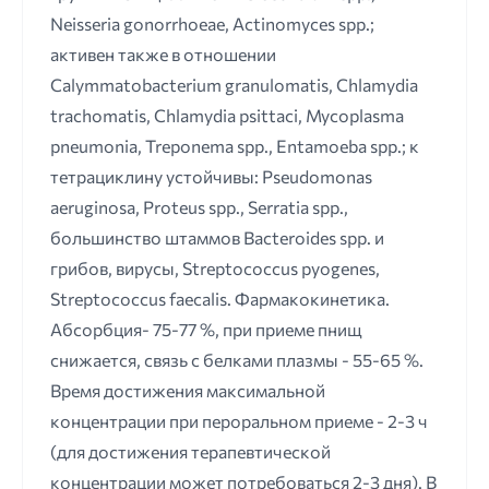
Neisseria gonorrhoeae, Actinomyces spp.;
активен также в отношении
Сalymmatobacterium granulomatis, Chlamydia
trachomatis, Chlamydia psittaci, Mycoplasma
pneumonia, Treponema spp., Entamoeba spp.; к
тетрациклину устойчивы: Pseudomonas
aeruginosa, Proteus spp., Serratia spp.,
большинство штаммов Bacteroides spp. и
грибов, вирусы, Streptococcus pyogenes,
Streptococcus faecalis. Фармакокинетика.
Абсорбция- 75-77 %, при приеме пнищ
снижается, связь с белками плазмы - 55-65 %.
Время достижения максимальной
концентрации при пероральном приеме - 2-3 ч
(для достижения терапевтической
концентрации может потребоваться 2-3 дня). В