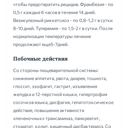
чтобы предотвратить рецидив. Фрамбезия - по
0,5 г каждые 6 часов в течение 14 дней.
Везикулезный риккетсиоз - по 0,8-1,2 г в сутки
8-10 дней. Туляремия - по 1,5-2 г в сутки. После
нормализации температуры лечение
продолжают еще5-7дней.
Побочные действия
Со стороны пищеварительной системы:
снижение аппетита, рвота, диарея, тошнота,
глоссит, эзофагит, гастрит, изъявления
желудка и 12-перстной кишки, гипертрофия
сосочков языка, дисфагия, гепатотоксическое
действие, повышение активности
«печеночных» трансаминаз, панкреатит,
стоматит, колит, кишечный дисбактериоз. Со