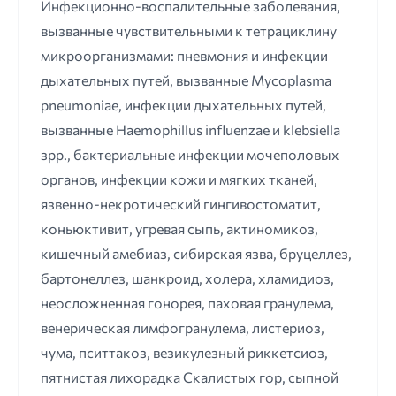
Инфекционно-воспалительные заболевания,
вызванные чувствительными к тетрациклину
микроорганизмами: пневмония и инфекции
дыхательных путей, вызванные Мycoplasma
рneumoniае, инфекции дыхательных путей,
вызванные Наеmophillus influenzае и klebsiella
зрр., бактериальные инфекции мочеполовых
органов, инфекции кожи и мягких тканей,
язвенно-некротический гингивостоматит,
коньюктивит, угревая сыпь, актиномикоз,
кишечный амебиаз, сибирская язва, бруцеллез,
бартонеллез, шанкроид, холера, хламидиоз,
неосложненная гонорея, паховая гранулема,
венерическая лимфогранулема, листериоз,
чума, пситтакоз, везикулезный риккетсиоз,
пятнистая лихорадка Скалистых гор, сыпной