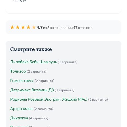
★
★
★
★
★
4.7
из 5 на основании
47
отзывов
Смотрите также
Липобейз Беби Шампунь
(2 варианта)
Толизор
(2 варианта)
Гомеостресс
(2 варианта)
Детримакс Витамин Д3
(3 варианта)
Родиолы Розовой Экстракт Жидкий (Фл.)
(2 варианта)
Артрозилен
(2 варианта)
Диклоген
(4 варианта)