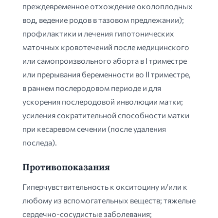
преждевременное отхождение околоплодных
вод, ведение родов в тазовом предлежании);
профилактики и лечения гипотонических
маточных кровотечений после медицинского
или самопроизвольного аборта в I триместре
или прерывания беременности во II триместре,
в раннем послеродовом периоде и для
ускорения послеродовой инволюции матки;
усиления сократительной способности матки
при кесаревом сечении (после удаления
последа).
Противопоказания
Гиперчувствительность к окситоцину и/или к
любому из вспомогательных веществ; тяжелые
сердечно-сосудистые заболевания;