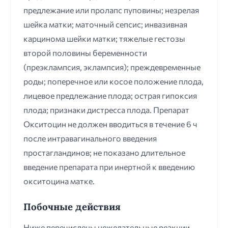
предлежание или пролапс пуповины; незрелая
шейка матки; маточный сепсис; инвазивная
карцинома шейки матки; тяжелые гестозы
второй половины беременности
(преэклампсия, эклампсия); преждевременные
роды; поперечное или косое положение плода,
лицевое предлежание плода; острая гипоксия
плода; признаки дистресса плода. Препарат
Окситоцин не должен вводиться в течение 6 ч
после интравагинального введения
простагландинов; не показано длительное
введение препарата при инертной к введению
окситоцина матке.
Побочные действия
Ниже перечислены нежелательные реакции,