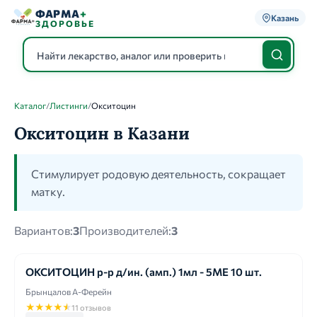
ФАРМА
+
Казань
ЗДОРОВЬЕ
Каталог
/
Листинги
/
Окситоцин
Каталог
Окситоцин в Казани
Стимулирует родовую деятельность, сокращает
матку.
Вариантов:
3
Производителей:
3
ОКСИТОЦИН р-р д/ин. (амп.) 1мл - 5МЕ 10 шт.
Брынцалов А-Ферейн
★
★
★
★
★
11 отзывов