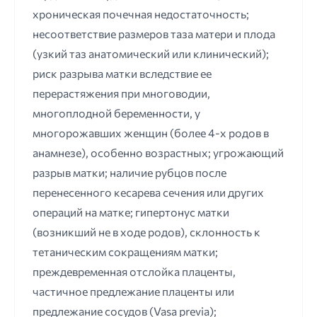
хроническая почечная недостаточность;
несоответствие размеров таза матери и плода
(узкий таз анатомический или клинический);
риск разрыва матки вследствие ее
перерастяжения при многоводии,
многоплодной беременности, у
многорожавших женщин (более 4-х родов в
анамнезе), особенно возрастных; угрожающий
разрыв матки; наличие рубцов после
перенесенного кесарева сечения или других
операций на матке; гипертонус матки
(возникший не в ходе родов), склонность к
тетаническим сокращениям матки;
преждевременная отслойка плаценты,
частичное предлежание плаценты или
предлежание сосудов (Vasa previa);