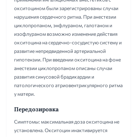
окситоцином были зарегистрированы случаи
нарушения сердечного ритма. При анестезии
циклопропаном, энфлураном, галотаном и
изофлураном возможно изменение действия
окситоцина на сердечно-сосудистую систему и
развитие непредвиденной артериальной
гипотензии. При введении окситоцина на фоне
анестезии циклопропаном описаны случаи
развития синусовой брадикардии и
патологического атриовентрикулярного ритма
у матери.
Передозировка
Симптомы: максимальная доза окситоцина не
установлена. Окситоцин инактивируется