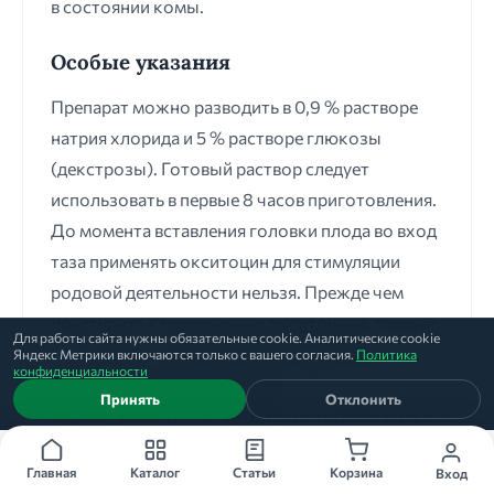
в состоянии комы.
Особые указания
Препарат можно разводить в 0,9 % растворе
натрия хлорида и 5 % растворе глюкозы
(декстрозы). Готовый раствор следует
использовать в первые 8 часов приготовления.
До момента вставления головки плода во вход
таза применять окситоцин для стимуляции
родовой деятельности нельзя. Прежде чем
приступить к применению окситоцина, следует
Для работы сайта нужны обязательные cookie. Аналитические cookie
сопоставить ожидаемый благоприятный
Яндекс Метрики включаются только с вашего согласия.
Политика
конфиденциальности
эффект терапии с возможностью, хотя и
Принять
Отклонить
редкой, развития гипертонуса и тетании матки.
Каждая пациентка, получающая окситоцин
Главная
Каталог
Статьи
Корзина
Вход
внутривенно, должна находиться в стационаре