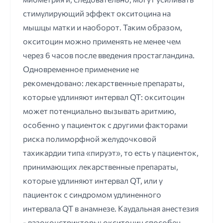
стимулирующий эффект окситоцина на
мышцы матки и наоборот. Таким образом,
окситоцин можно применять не менее чем
через 6 часов после введения простагландина.
Одновременное применение не
рекомендовано: лекарственные препараты,
которые удлиняют интервал QT: окситоцин
может потенциально вызывать аритмию,
особенно у пациенток с другими факторами
риска полиморфной желудочковой
тахикардии типа «пируэт», то есть у пациенток,
принимающих лекарственные препараты,
которые удлиняют интервал QT, или у
пациенток с синдромом удлиненного
интервала QT в анамнезе. Каудальная анестезия
- вазоконстрикторы: окситоцин способен