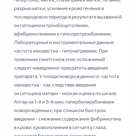
разрыв матки; усиление кровотечения в
послеродовом периоде в результате вызванной
окситоцином тромбоцитопении,
афибриногенемии и гипопротромбинемии.
Лабораторные и инструментальные данные:
частота неизвестна - гипонатриемия. При
появлении симптомов этих осложнений
следует немедленно прекратить введение
препарата. У плода/новорожденного: частота
неизвестна - как следствие введения
окситоцина матери - низкая оценка по шкале
Апгар на 1-й и 5-й мин; гипербилирубинемия
новорожденных; при слишком быстром
введении - снижение содержания фибриногена
в крови; кровоизлияние в сетчатку глаза;
синусовая брадикардия; тахикардия,