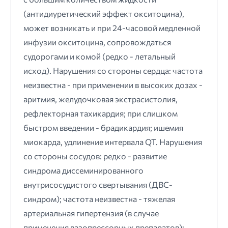
(антидиуретический эффект окситоцина),
может возникать и при 24-часовой медленной
инфузии окситоцина, сопровождаться
судорогами и комой (редко - летальный
исход). Нарушения со стороны сердца: частота
неизвестна - при применении в высоких дозах -
аритмия, желудочковая экстрасистолия,
рефлекторная тахикардия; при слишком
быстром введении - брадикардия; ишемия
миокарда, удлинение интервала QT. Нарушения
со стороны сосудов: редко - развитие
синдрома диссеминированного
внутрисосудистого свертывания (ДВС-
синдром); частота неизвестна - тяжелая
артериальная гипертензия (в случае
применения вазопрессорных препаратов);