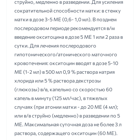
струйно, медленно в разведении. Для усиления
сократительной способности матки: в стенку
матки в дозе 3-5 ME (0,6- 1,0 мл). В позднем
послеродовом периоде рекомендуется в/м
введение окситоцина в дозе 5 МЕ 1 или 2 раза в
сутки. Для лечения послеродового
гипотонического/атонического маточного
кровотечения: окситоцин вводят в дозе 5-10
ME (1-2 мл) в 500 мл 0,9 % раствора натрия
хлорида или 5 % раствора декстрозы
(глюкозы) в/в, капельно со скоростью 60
капель в минуту (125 мл/час), в тяжелых
случаях (при атонии матки - до 20 ME (4 мл);
или в/в струйно (медленно) в разведении по 5
ME. Максимальная суточная доза не более 3 л
раствора, содержащего окситоцин (60 ME).