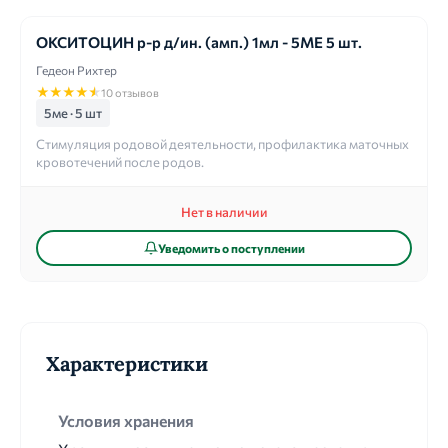
ОКСИТОЦИН р-р д/ин. (амп.) 1мл - 5МЕ 5 шт.
Гедеон Рихтер
★
★
★
★
★
10 отзывов
5ме · 5 шт
Стимуляция родовой деятельности, профилактика маточных
кровотечений после родов.
Нет в наличии
Уведомить о поступлении
Характеристики
Условия хранения