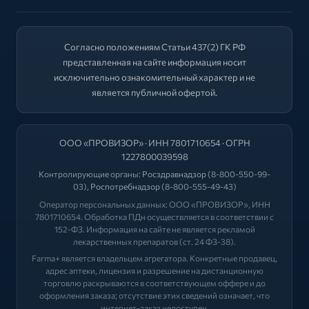
Согласно положениям Статьи 437(2) ГК РФ
представленная на сайте информация носит
исключительно ознакомительный характер и не
является публичной офертой.
ООО «ПРОВИЗОР» · ИНН 7801710654 · ОГРН
1227800039598
Контролирующие органы:
Росздравнадзор
(8-800-550-99-
03),
Роспотребнадзор
(8-800-555-49-43)
Оператор персональных данных: ООО «ПРОВИЗОР», ИНН
7801710654. Обработка ПДн осуществляется в соответствии с
152-ФЗ. Информация на сайте не является рекламой
лекарственных препаратов (ст. 24 ФЗ-38).
Farma+ является владельцем агрегатора. Конкретные продавец,
адрес аптеки, лицензия и разрешение на дистанционную
торговлю раскрываются в соответствующем оффере и до
оформления заказа; отсутствие этих сведений означает, что
интернет-заказ недоступен.