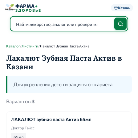
ФАРМА
+
Казань
ЗДОРОВЬЕ
Каталог
/
Листинги
/
Лакалют Зубная Паста Актив
Каталог
Лакалют Зубная Паста Актив в
Казани
Для укрепления десен и защиты от кариеса.
Вариантов:
3
ЛАКАЛЮТ зубная паста Актив 65мл
Доктор Тайсс
65мл