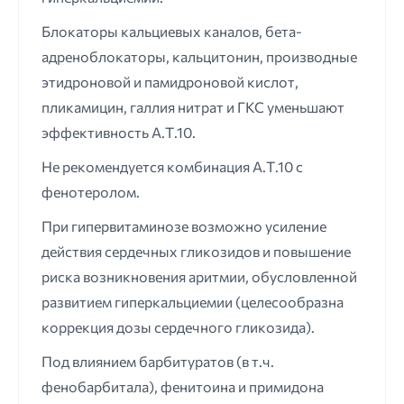
Блокаторы кальциевых каналов, бета-
адреноблокаторы, кальцитонин, производные
этидроновой и памидроновой кислот,
пликамицин, галлия нитрат и ГКС уменьшают
эффективность А.Т.10.
Не рекомендуется комбинация А.Т.10 с
фенотеролом.
При гипервитаминозе возможно усиление
действия сердечных гликозидов и повышение
риска возникновения аритмии, обусловленной
развитием гиперкальциемии (целесообразна
коррекция дозы сердечного гликозида).
Под влиянием барбитуратов (в т.ч.
фенобарбитала), фенитоина и примидона