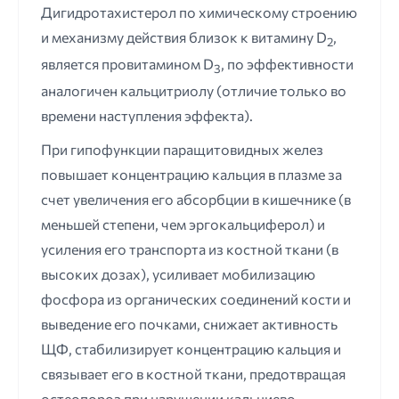
Дигидротахистерол по химическому строению
и механизму действия близок к витамину D
,
2
является провитамином D
, по эффективности
3
аналогичен кальцитриолу (отличие только во
времени наступления эффекта).
При гипофункции паращитовидных желез
повышает концентрацию кальция в плазме за
счет увеличения его абсорбции в кишечнике (в
меньшей степени, чем эргокальциферол) и
усиления его транспорта из костной ткани (в
высоких дозах), усиливает мобилизацию
фосфора из органических соединений кости и
выведение его почками, снижает активность
ЩФ, стабилизирует концентрацию кальция и
связывает его в костной ткани, предотвращая
остеопороз при нарушении кальциево-