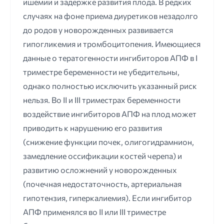
ишемии и задержке развития плода. В редких
случаях на фоне приема диуретиков незадолго
до родов у новорожденных развивается
гипогликемия и тромбоцитопения. Имеющиеся
данные о тератогенности ингибиторов АПФ в I
триместре беременности не убедительны,
однако полностью исключить указанный риск
нельзя. Во II и III триместрах беременности
воздействие ингибиторов АПФ на плод может
приводить к нарушению его развития
(снижение функции почек, олигогидрамнион,
замедление оссификации костей черепа) и
развитию осложнений у новорожденных
(почечная недостаточность, артериальная
гипотензия, гиперкалиемия). Если ингибитор
АПФ применялся во II или III триместре