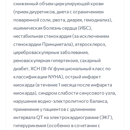
сниженный объем циркулирующей крови
(прием диуретиков, диета с ограничением
поваренной соли, рвота, диарея, гемодиализ),
ишемическая болезнь сердца (ИБС),
нестабильная стенокардия (за исключением
стенокардии Принцметала), атеросклероз,
цереброваскулярные заболевания,
реноваскулярная гипертензия, сахарный
диабет, ХСН (III-IV функциональный класс по
классификации NYНА), острый инфаркт
миокарда (в течение 1 месяца после инфаркта
миокарда), синдром слабости синусового узла,
нарушение водно-электролитного баланса,
применение у пациентов с удлинением
интервала QТ на электрокардиограмме (ЭКГ),
гиперурикемия (особенно в сочетании с