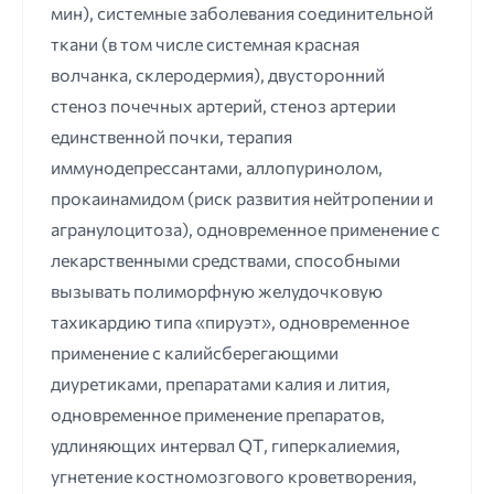
мин), системные заболевания соединительной
ткани (в том числе системная красная
волчанка, склеродермия), двусторонний
стеноз почечных артерий, стеноз артерии
единственной почки, терапия
иммунодепрессантами, аллопуринолом,
прокаинамидом (риск развития нейтропении и
агранулоцитоза), одновременное применение с
лекарственными средствами, способными
вызывать полиморфную желудочковую
тахикардию типа «пируэт», одновременное
применение с калийсберегающими
диуретиками, препаратами калия и лития,
одновременное применение препаратов,
удлиняющих интервал QТ, гиперкалиемия,
угнетение костномозгового кроветворения,