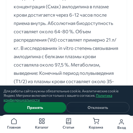
концентрация (Смах) амлодипина в плазме
крови достигается через 6-12 часов после
приема внутрь. Абсолютная биодоступность
составляет около 64-80 %. Объем
распределения (Vd) составляет примерно 21 л/
кг. В исследованиях in vitro степень связывания
амлодипина с белками плазмы крови
составляла около 97,5 %. Метаболизм,
выведение: Конечный период полувыведения
(Т1/2) из плазмы крови составляет около 35-
50 часов, что позволяет принимать амлодипин
Для работы сайта нужны обязательные cookie. Аналитические cookie
Яндекс Метрики включаются только с вашего согласия.
Политика
1 раз в сутки. Амлодипин метаболизируется в
конфиденциальности
печени с образованием неактивных
Принять
Отклонить
метаболитов, при этом 10 % принятой внутрь
дозы амлодипина выводится в неизмененном
Главная
Каталог
Статьи
Корзина
Вход
виде, около 60 % - почками в виде