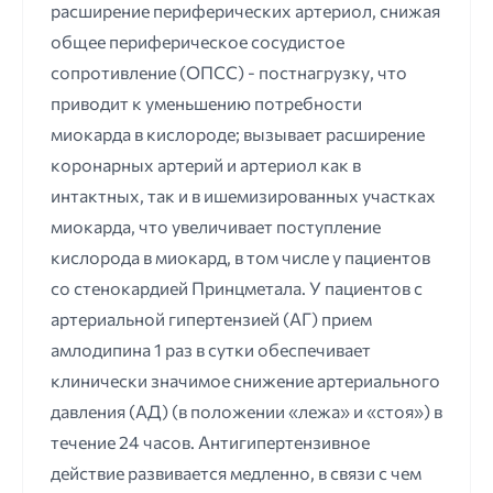
расширение периферических артериол, снижая
общее периферическое сосудистое
сопротивление (ОПСС) - постнагрузку, что
приводит к уменьшению потребности
миокарда в кислороде; вызывает расширение
коронарных артерий и артериол как в
интактных, так и в ишемизированных участках
миокарда, что увеличивает поступление
кислорода в миокард, в том числе у пациентов
со стенокардией Принцметала. У пациентов с
артериальной гипертензией (АГ) прием
амлодипина 1 раз в сутки обеспечивает
клинически значимое снижение артериального
давления (АД) (в положении «лежа» и «стоя») в
течение 24 часов. Антигипертензивное
действие развивается медленно, в связи с чем