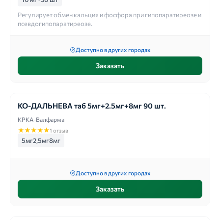
Регулирует обмен кальция и фосфора при гипопаратиреозе и
псевдогипопаратиреозе.
Доступно в других городах
Заказать
КО-ДАЛЬНЕВА таб 5мг+2.5мг+8мг 90 шт.
КРКА-Валфарма
★
★
★
★
★
1 отзыв
5мг2,5мг8мг
Доступно в других городах
Заказать