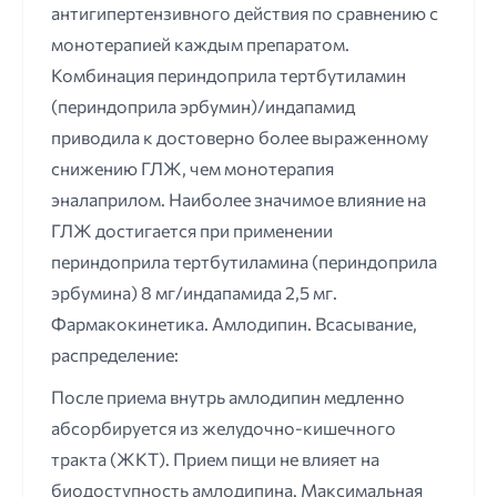
антигипертензивного действия по сравнению с
монотерапией каждым препаратом.
Комбинация периндоприла тертбутиламин
(периндоприла эрбумин)/индапамид
приводила к достоверно более выраженному
снижению ГЛЖ, чем монотерапия
эналаприлом. Наиболее значимое влияние на
ГЛЖ достигается при применении
периндоприла тертбутиламина (периндоприла
эрбумина) 8 мг/индапамида 2,5 мг.
Фармакокинетика. Амлодипин. Всасывание,
распределение:
После приема внутрь амлодипин медленно
абсорбируется из желудочно-кишечного
тракта (ЖКТ). Прием пищи не влияет на
биодоступность амлодипина. Максимальная