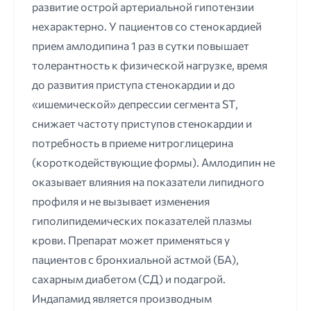
развитие острой артериальной гипотензии
нехарактерно. У пациентов со стенокардией
прием амлодипина 1 раз в сутки повышает
толерантность к физической нагрузке, время
до развития приступа стенокардии и до
«ишемической» депрессии сегмента SТ,
снижает частоту приступов стенокардии и
потребность в приеме нитроглицерина
(короткодействующие формы). Амлодипин не
оказывает влияния на показатели липидного
профиля и не вызывает изменения
гиполипидемических показателей плазмы
крови. Препарат может применяться у
пациентов с бронхиальной астмой (БА),
сахарным диабетом (СД) и подагрой.
Индапамид является производным