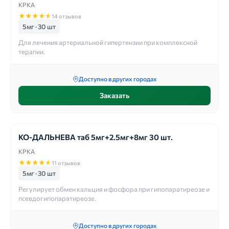
КРКА
★
★
★
★
★
14 отзывов
5мг · 30 шт
Для лечения артериальной гипертензии при комплексной
терапии.
Доступно в других городах
Заказать
КО-ДАЛЬНЕВА таб 5мг+2.5мг+8мг 30 шт.
КРКА
★
★
★
★
★
11 отзывов
5мг · 30 шт
Регулирует обмен кальция и фосфора при гипопаратиреозе и
псевдогипопаратиреозе.
Доступно в других городах