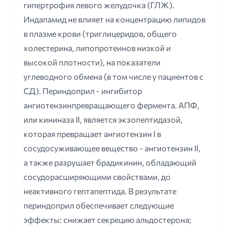
гипертрофия левого желудочка (ГЛЖ).
Индапамид не влияет на концентрацию липидов
в плазме крови (триглицеридов, общего
холестерина, липопротеинов низкой и
высокой плотности), на показатели
углеводного обмена (в том числе у пациентов с
СД). Периндоприл - ингибитор
ангиотензинпревращающего фермента. АПФ,
или кининаза II, является экзопептидазой,
которая превращает ангиотензин I в
сосудосуживающее вещество - ангиотензин II,
а также разрушает брадикинин, обладающий
сосудорасширяющими свойствами, до
неактивного гептапептида. В результате
периндоприл обеспечивает следующие
эффекты: снижает секрецию альдостерона;