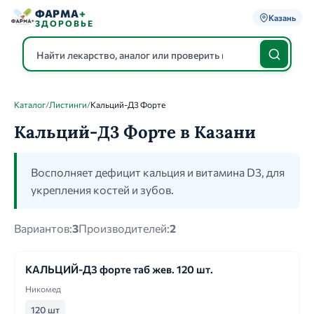
ФАРМА
+
Казань
ЗДОРОВЬЕ
Каталог
/
Листинги
/
Кальций-Д3 Форте
Каталог
Кальций-Д3 Форте в Казани
Восполняет дефицит кальция и витамина D3, для
укрепления костей и зубов.
Вариантов:
3
Производителей:
2
КАЛЬЦИЙ-Д3 форте таб жев. 120 шт.
Никомед
120 шт