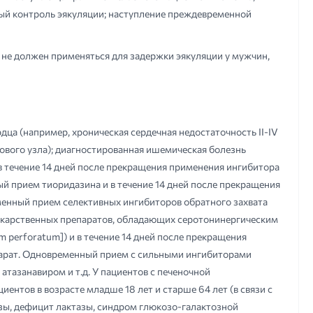
ый контроль эякуляции; наступление преждевременной
 не должен применяться для задержки эякуляции у мужчин,
дца (например, хроническая сердечная недостаточность II-IV
вого узла); диагностированная ишемическая болезнь
 течение 14 дней после прекращения применения ингибитора
й прием тиоридазина и в течение 14 дней после прекращения
еменный прием селективных ингибиторов обратного захвата
лекарственных препаратов, обладающих серотонинергическим
 perforatum]) и в течение 14 дней после прекращения
епарат. Одновременный прием с сильными ингибиторами
тазанавиром и т.д. У пациентов с печеночной
ентов в возрасте младше 18 лет и старше 64 лет (в связи с
зы, дефицит лактазы, синдром глюкозо-галактозной