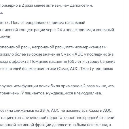
римерно в 2 раза менее активен, чем дапоксетин.
о.
ается. После перорального приема начальный
т пиковой концентрации через 24 ч после приема, а конечный
часов.
ропеоидной расы, негроидной расы, латиноамериканцев и
казало более высокие значения Смах и AUC у последних (на
еского эффекта. Пожилые пациенты (65 лет и старше): анализ
оказателей фармакокинетики (Смах, AUC, Тмах) у здоровых
арушением функции почек была примерно в 2 раза выше, чем
граничены. У пациентов, нуждающихся в гемодиализе,
сетина снижалась на 28 %, AUC не изменялась. Смах и AUC
У пациентов с печеночной недостаточностью средней степени
вязанной активной фракции дапоксетина была неизменна, a