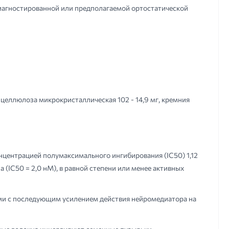
диагностированной или предполагаемой ортостатической
 целлюлоза микрокристаллическая 102 - 14,9 мг, кремния
центрацией полумаксимального ингибирования (IC50) 1,12
(IC50 = 2,0 нМ), в равной степени или менее активных
ми с последующим усилением действия нейромедиатора на