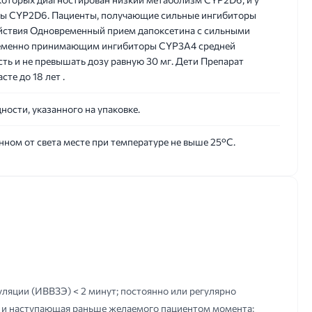
ры CYP2D6. Пациенты, получающие сильные ингибиторы
ствия Одновременный прием дапоксетина с сильными
ременно принимающим ингибиторы CYP3A4 средней
ь и не превышать дозу равную 30 мг. Дети Препарат
те до 18 лет .
ности, указанного на упаковке.
нном от света месте при температуре не выше 25°С.
ляции (ИВВЗЭ) < 2 минут; постоянно или регулярно
я, и наступающая раньше желаемого пациентом момента;