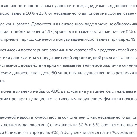
по активности сопоставим с дапоксетином, а дидезметилдапоксетин п
 составляла 50% и 23% от несвязанного дапоксетина соответственн
де конъюгатов. Дапоксетин в неизменном виде в моче не обнаружив
ет приблизительно 1,5 ч, уровень в плазме составляет менее 5 % о
м приеме период конечного полувыведения составляет примерно 19 
истически достоверного различия показателей у представителей ев
ики дапоксетина у представителей европеоидной расы и японцев по
истемного воздействия вряд ли вызывает значимое различие клинич
мом дапоксетина в дозе 60 мг не выявил существенного различия п
та.
почек выявлено не было. AUC дапоксетина у пациентов с тяжелым н
ении препарата у пациентов с тяжелым нарушением функции почек о
ченочной недостаточностью легкой степени Смах несвязанного дапок
 дезметилдапоксетина) снижались на 30 % и 5 %, соответственно. 
я (снижается в пределах 3%), AUC увеличивается на 66 %. Смах нес