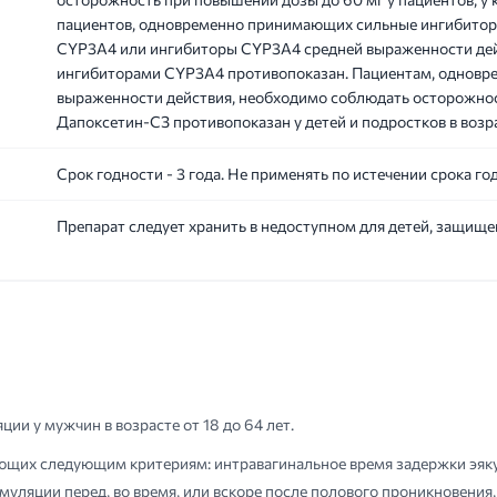
пациентов, одновременно принимающих сильные ингибито
CYP3A4 или ингибиторы CYP3A4 средней выраженности дей
ингибиторами CYP3A4 противопоказан. Пациентам, однов
выраженности действия, необходимо соблюдать осторожност
Дапоксетин-СЗ противопоказан у детей и подростков в возрас
Срок годности - 3 года. Не применять по истечении срока год
Препарат следует хранить в недоступном для детей, защище
ии у мужчин в возрасте от 18 до 64 лет.
ющих следующим критериям: интравагинальное время задержки эяку
уляции перед, во время, или вскоре после полового проникновени