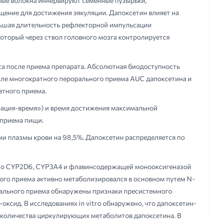
ные волокна иннервируют семенные пузырьки,
ение для достижения эякуляции. Дапоксетин влияет на
еньшая длительность рефлекторной импульсации
оторый через ствол головного мозга контролируется
аса после приема препарата. Абсолютная биодоступность
осле многократного перорального приема AUC дапоксетина и
атного приема.
рация-время») и время достижения максимальной
 приема пищи.
ами плазмы крови на 98,5%. Дапоксетин распределяется по
енно CYP2D6, CYP3A4 и флавинсодержащей монооксигеназой
ного приема активно метаболизировался в основном путем N-
рального приема обнаружены признаки пресистемного
сид. В исследованиях in vitro обнаружено, что дапоксетин-
 количества циркулирующих метаболитов дапоксетина. В