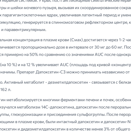
й нервной системой. У крыс постганглионарные симпатические нерв
ры и шейки мочевого пузыря, вызывая их скоординированное сокращ
х парагигантоклеточных ядрах, увеличивая латентный период и ум
якуляцию, генерируется в спинномозговом рефлекторном центре, к
м и паравентрикулярным.
льная концентрация в плазме крови (Смах) достигается через 1-2 ч
личивается пропорционально дозе в интервале от 30 мг до 60 мг. П
ся примерно на 50% по сравнению со значениями AUC после однокр
на 10 %) и на 12 % увеличивает AUC (площадь под кривой «концент
 значимы. Препарат Дапоксетин-СЗ можно принимать независимо от
ro. Активный метаболит - дезметилдапоксетин - связывается с белк
162 л.
сетин метаболизируется многими ферментами печени и почек, особ
о изучался метаболизм 14С-дапоксетина, дапоксетин после перораль
уппы, глюкуронизации и присоединения сульфогруппы. После перо
щими в плазме крови, были интактный дапоксетин и дапоксетин-N-ок
поксетин и дидезметилдапоксетин в количестве менее 3% от общего