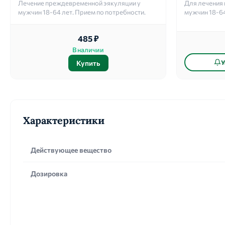
Лечение преждевременной эякуляции у
Для лечения
мужчин 18-64 лет. Прием по потребности.
мужчин 18-64
485 ₽
В наличии
Купить
У
Характеристики
Действующее вещество
Дозировка