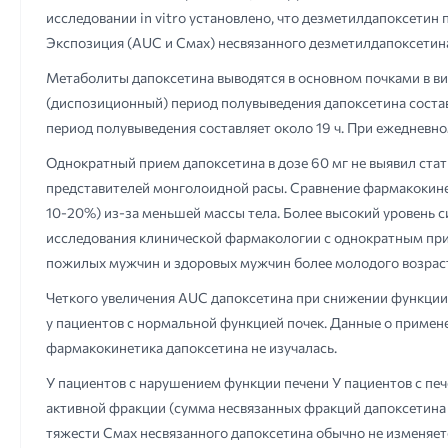
исследовании in vitro установлено, что дезметилдапоксетин 
Экспозиция (AUC и Смах) несвязанного дезметилдапоксетина
Метаболиты дапоксетина выводятся в основном почками в ви
(диспозиционный) период полувыведения дапоксетина составля
период полувыведения составляет около 19 ч. При ежедневно
Однократный прием дапоксетина в дозе 60 мг не выявил стат
представителей монголоидной расы. Сравнение фармакокинет
10-20%) из-за меньшей массы тела. Более высокий уровень с
исследования клинической фармакологии с однократным прие
пожилых мужчин и здоровых мужчин более молодого возрас
Четкого увеличения AUC дапоксетина при снижении функции 
у пациентов с нормальной функцией почек. Данные о примен
фармакокинетика дапоксетина не изучалась.
У пациентов с нарушением функции печени У пациентов с пе
активной фракции (сумма несвязанных фракций дапоксетина и
тяжести Смах несвязанного дапоксетина обычно не изменяетс