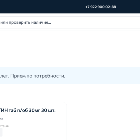
+7 922 900 02-88
лет. Прием по потребности.
Н таб п/об 30мг 30 шт.
да
 отзыв