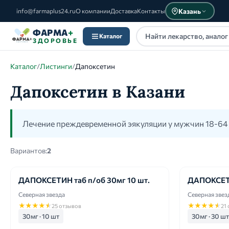
Казань
info@farmaplus24.ru
О компании
Доставка
Контакты
ФАРМА
+
Каталог
ЗДОРОВЬЕ
Каталог
/
Листинги
/
Дапоксетин
Дапоксетин в Казани
Каталог
Лечение преждевременной эякуляции у мужчин 18-64 
Вариантов:
2
ДАПОКСЕТИН таб п/об 30мг 10 шт.
ДАПОКСЕТИ
Северная звезда
Северная звез
★
★
★
★
★
★
★
★
★
★
25 отзывов
21
30мг · 10 шт
30мг · 30 шт