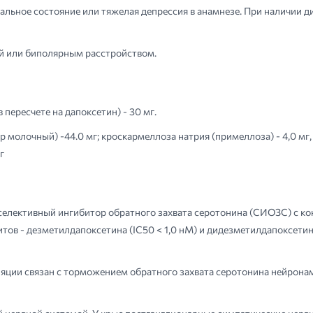
альное состояние или тяжелая депрессия в анамнезе. При наличии 
ей или биполярным расстройством.
пересчете на дапоксетин) - 30 мг.
 молочный) -44.0 мг; кроскармеллоза натрия (примеллоза) - 4,0 мг,
г
елективный ингибитор обратного захвата серотонина (СИОЗС) с кон
в - дезметилдапоксетина (IC50 < 1,0 нМ) и дидезметилдапоксетина 
яции связан с торможением обратного захвата серотонина нейрона