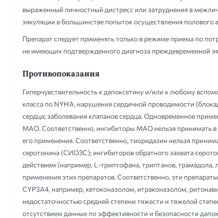
выраженный личностный дистресс или затруднения в межлич
эякуляции в большинстве попыток осуществления полового ак
Препарат следует применять только в режиме приема по пот
не имеющих подтвержденного диагноза преждевременной эя
Противопоказания
Гиперчувствительность к дапоксетину и/или к любому вспомо
класса по NYHA, нарушения сердечной проводимости (блока
сердца; заболевания клапанов сердца. Одновременное прим
МАО. Соответственно, ингибиторы МАО нельзя принимать в т
его применения. Соответственно, тиоридазин нельзя приним
серотонина (СИОЗС); ингибиторов обратного захвата серото
действием (например, L-триптофана, триптанов, трамадола, 
применения этих препаратов. Соответственно, эти препарат
CYP3A4, например, кетоконазолом, итраконазолом, ритонави
недостаточностью средней степени тяжести и тяжелой степени
отсутствием данных по эффективности и безопасности дапок