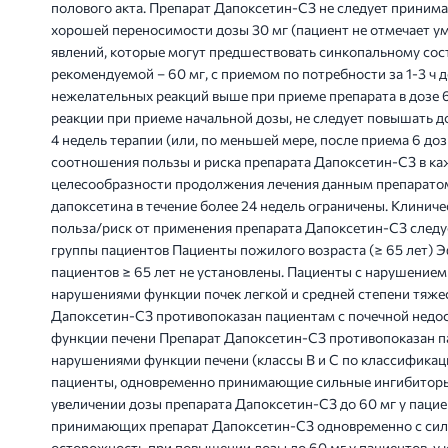
полового акта. Препарат Дапоксетин-СЗ не следует принима
хорошей переносимости дозы 30 мг (пациент не отмечает у
явлений, которые могут предшествовать синкопальному сос
рекомендуемой – 60 мг, с приемом по потребности за 1-3 ч д
нежелательных реакций выше при приеме препарата в дозе 6
реакции при приеме начальной дозы, не следует повышать до
4 недель терапии (или, по меньшей мере, после приема 6 до
соотношения пользы и риска препарата Дапоксетин-СЗ в ка
целесообразности продолжения лечения данным препаратом
дапоксетина в течение более 24 недель ограничены. Клини
польза/риск от применения препарата Дапоксетин-СЗ следу
группы пациентов Пациенты пожилого возраста (≥ 65 лет) 
пациентов ≥ 65 лет не установлены. Пациенты с нарушением
нарушениями функции почек легкой и средней степени тяже
Дапоксетин-СЗ противопоказан пациентам с почечной недо
функции печени Препарат Дапоксетин-СЗ противопоказан 
нарушениями функции печени (классы В и С по классификац
пациенты, одновременно принимающие сильные ингибиторы
увеличении дозы препарата Дапоксетин-СЗ до 60 мг у пацие
принимающих препарат Дапоксетин-СЗ одновременно с си
осторожность при повышении дозы до 60 мг у пациентов, у