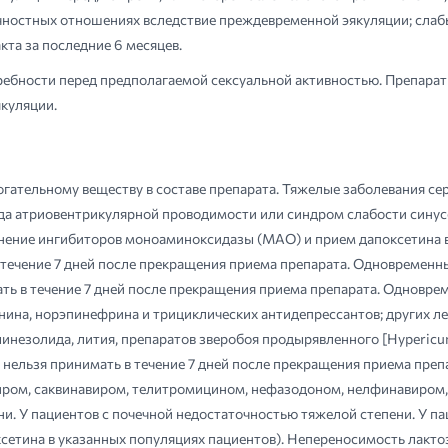
ностных отношениях вследствие преждевременной эякуляции; слаб
та за последние 6 месяцев.
ребности перед предполагаемой сексуальной активностью. Препарат
куляции.
гательному веществу в составе препарата. Тяжелые заболевания сер
да атриовентрикулярной проводимости или синдром слабости синусо
енение ингибиторов моноаминоксидазы (МАО) и прием дапоксетина в
ечение 7 дней после прекращения приема препарата. Одновременны
ать в течение 7 дней после прекращения приема препарата. Одновр
нина, норэпинефрина и трициклических антидепрессантов; других 
линезолида, лития, препаратов зверобоя продырявленного [Hypericum
ы нельзя принимать в течение 7 дней после прекращения приема пр
ром, саквинавиром, телитромицином, нефазодоном, нелфинавиром, а
. У пациентов с почечной недостаточностью тяжелой степени. У паци
сетина в указанных популяциях пациентов). Непереносимость лакто