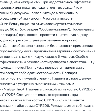
ть чаще, чем каждые 24 ч. При недостаточном эффекте и
меренных или тяжелых нежелательных реакций или
тоянию), дозу можно увеличить до максимально
о сексуальной активности. Частота и тяжесть
0 мг. Если у пациента отмечались ортостатические
зу до 60 мг (см. раздел "Особые указания"). После первых
з препарата) врач должен провести тщательную оценку
ждом конкретном случае для решения вопроса о
. Данные об эффективности и безопасности применения
ческую необходимость продолжения терапии и соотношения
ет оценивать, как минимум, каждые 6 месяцев. Особые
Эффективность и безопасность препарата Дапоксетин-СЗ у
 функции почек При приеме препарата пациентами с
сти следует соблюдать осторожность. Препарат
статочностью тяжелой степени . Пациенты с нарушением
пациентам с умеренно выраженным и тяжелым
ии Чайлд-Пью) . Пациенты с низкой активностью CYP2D6 и
 CYP2D6 Следует проявлять осторожность при
нтов с низкой активностью CYP2D6 или у пациентов,
льными ингибиторами CYP2D6. Рекомендуется соблюдать
 которых диагностирован низкий метаболизм CYP2D6, и у