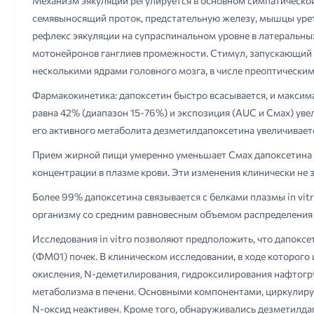
Механизм эякуляции регулируется в основном симпатическо
семявыносящий проток, предстательную железу, мышцы урет
рефлекс эякуляции на супраспинальном уровне в латеральны
мотонейронов ганглиев промежности. Стимул, запускающий э
несколькими ядрами головного мозга, в числе преоптически
Фармакокинетика: дапоксетин быстро всасывается, и максима
равна 42% (диапазон 15-76%) и экспозиция (AUC и Смах) уве
его активного метаболита дезметилдапоксетина увеличивает
Прием жирной пищи умеренно уменьшает Смах дапоксетина (
концентрации в плазме крови. Эти изменения клинически не
Более 99% дапоксетина связывается с белками плазмы in vit
организму со средним равновесным объемом распределения 
Исследования in vitro позволяют предположить, что дапок
(ФМ01) почек. В клиническом исследовании, в ходе которог
окисления, N-деметилирования, гидроксилирования нафтогр
метаболизма в печени. Основными компонентами, циркулирую
N-оксид неактивен. Кроме того, обнаруживались дезметилда