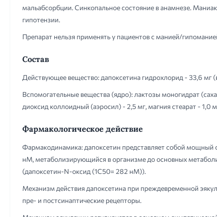
мальабсорбции. Синкопальное состояние в анамнезе. Маниак
гипотензии.
Препарат нельзя применять у пациентов с манией/гипомани
Состав
Действующее вещество: дапоксетина гидрохлорид - 33,6 мг (в 
Вспомогательные вещества (ядро): лактозы моногидрат (сахар
диоксид коллоидный (аэросил) - 2,5 мг, магния стеарат - 1,0 м
Фармакологическое действие
Фармакодинамика: дапоксетин представляет собой мощный с
нМ, метаболизирующийся в организме до основных метаболито
(дапоксетин-N-оксид (1С50= 282 нМ)).
Механизм действия дапоксетина при преждевременной эякул
пре- и постсинаптические рецепторы.