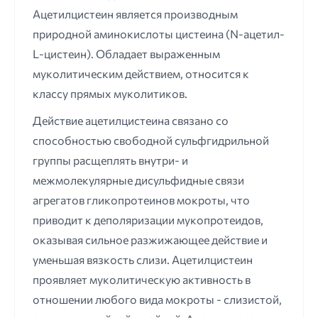
Ацетилцистеин является производным
природной аминокислоты цистеина (N-ацетил-
L-цистеин). Обладает выраженным
муколитическим действием, относится к
классу прямых муколитиков.
Действие ацетилцистеина связано со
способностью свободной сульфгидрильной
группы расщеплять внутри- и
межмолекулярные дисульфидные связи
агрегатов гликопротеинов мокроты, что
приводит к деполяризации мукопротеидов,
оказывая сильное разжижающее действие и
уменьшая вязкость слизи. Ацетилцистеин
проявляет муколитическую активность в
отношении любого вида мокроты - слизистой,