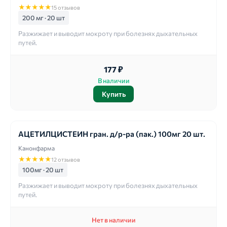
★
★
★
★
★
15 отзывов
200 мг · 20 шт
Разжижает и выводит мокроту при болезнях дыхательных
путей.
177 ₽
В наличии
Купить
АЦЕТИЛЦИСТЕИН гран. д/р-ра (пак.) 100мг 20 шт.
Канонфарма
★
★
★
★
★
12 отзывов
100мг · 20 шт
Разжижает и выводит мокроту при болезнях дыхательных
путей.
Нет в наличии